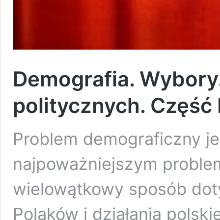
Demografia. Wybory.
politycznych. Część 
Problem demograficzny j
najpoważniejszym proble
wielowątkowy sposób doty
Polaków i działania polsk