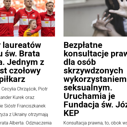
 laureatów
Bezpłatne
 św. Brata
konsultacje pra
a. Jednym z
dla osób
est czołowy
skrzywdzonych
piłkarz
wykorzystaniem
seksualnym.
 Cecylia Chrząścik, Piotr
Uruchamia je
exander Kurek oraz
Fundacja św. Jó
 Sióstr Franciszkanek
KEP
zyża z Ukrainy otrzymają
rata Alberta. Odznaczenia
Konsultacja prawna, to, obok w