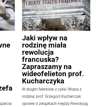
Jaki wpływ na
wne
rodzinę miała
rewolucja
francuska?
Zapraszamy na
wideofelieton prof.
Kucharczyka
zefa
W drugim felietonie z cyklu 'Wojna z
rodziną' prof. Grzegorz Kucharczyk
sparcia
opowie o związkach między Rewolucją