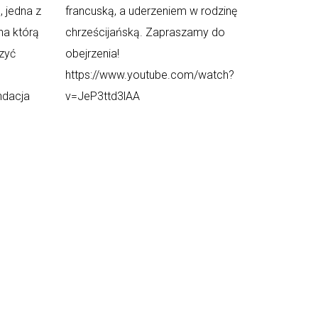
 jedna z
francuską, a uderzeniem w rodzinę
na którą
chrześcijańską. Zapraszamy do
czyć
obejrzenia!
https://www.youtube.com/watch?
ndacja
v=JeP3ttd3lAA