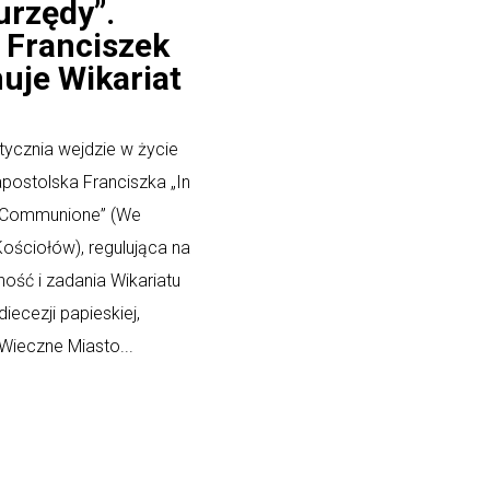
urzędy”.
 Franciszek
uje Wikariat
u
tycznia wejdzie w życie
apostolska Franciszka „In
 Communione” (We
ościołów), regulująca na
ność i zadania Wikariatu
diecezji papieskiej,
Wieczne Miasto...