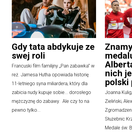
Gdy tata abdykuje ze
Znamy
swej roli
medalu
Albert
Francuski film familijny „Pan zabawka” w
nich j
reż. Jamesa Hutha opowiada historię
polski 
11-letniego syna miliardera, który dla
zabicia nudy kupuje sobie... dorosłego
Joanna Kulig,
mężczyznę do zabawy. Ale czy to na
Zieliński, Al
pewno tylko...
Zgromadzenie
Służebnic Kr
Medale św. B