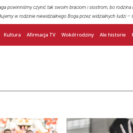
aga powinniśmy czynić tak swoim braciom i siostrom, bo rodzina
łujemy w rodzinie niewidzialnego Boga przez widzialnych ludzi
– ś
Kultura
Afirmacja TV
Wokół rodziny
Ale historie