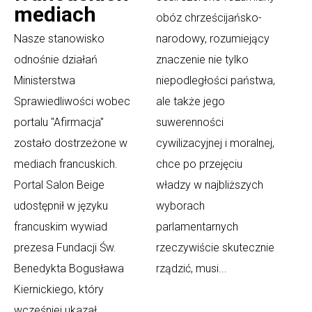
mediach
obóz chrześcijańsko-
Nasze stanowisko
narodowy, rozumiejący
odnośnie działań
znaczenie nie tylko
Ministerstwa
niepodległości państwa,
Sprawiedliwości wobec
ale także jego
portalu "Afirmacja"
suwerenności
zostało dostrzeżone w
cywilizacyjnej i moralnej,
mediach francuskich.
chce po przejęciu
Portal Salon Beige
władzy w najbliższych
udostępnił w języku
wyborach
francuskim wywiad
parlamentarnych
prezesa Fundacji Św.
rzeczywiście skutecznie
Benedykta Bogusława
rządzić, musi...
Kiernickiego, który
wcześniej ukazał...