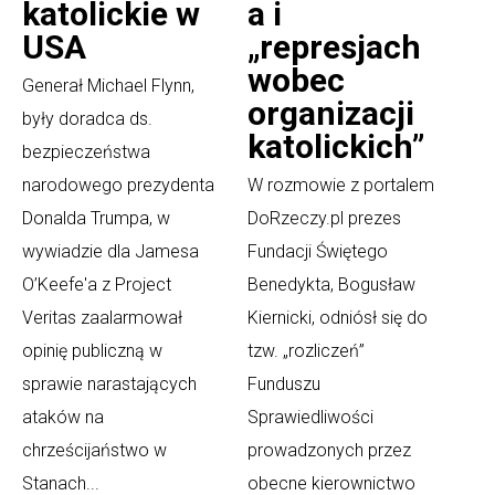
katolickie w
a i
USA
„represjach
wobec
Generał Michael Flynn,
organizacji
były doradca ds.
katolickich”
bezpieczeństwa
narodowego prezydenta
W rozmowie z portalem
Donalda Trumpa, w
DoRzeczy.pl prezes
wywiadzie dla Jamesa
Fundacji Świętego
O’Keefe'a z Project
Benedykta, Bogusław
Veritas zaalarmował
Kiernicki, odniósł się do
opinię publiczną w
tzw. „rozliczeń”
sprawie narastających
Funduszu
ataków na
Sprawiedliwości
chrześcijaństwo w
prowadzonych przez
Stanach...
obecne kierownictwo