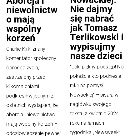
Aborcja i
Nie dajmy
niewolnictw
się nabrać
o mają
jak Tomasz
wspólny
Terlikowski i
korzeń
wypisujmy
Charlie Kirk, znany
nasze dzieci
komentator społeczny i
"Jaki piękny podstęp! No
obrońca życia,
pokażcie kto podniesie
zastrzelony przed
rękę na pomysł
kilkoma dniami
Nowackiej" – pisała w
podkreślił w jednym z
nagłówku swojego
ostatnich wystąpień, że
tekstu z kwietnia 2024
aborcja i niewolnictwo
roku na łamach
mają wspólny korzeń –
tygodnika „Newsweek”
odczłowieczenie pewnej