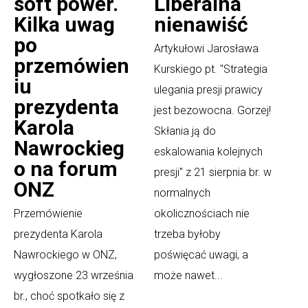
soft power.
Liberalna
Kilka uwag
nienawiść
po
Artykułowi Jarosława
przemówien
Kurskiego pt. "Strategia
iu
ulegania presji prawicy
prezydenta
jest bezowocna. Gorzej!
Karola
Skłania ją do
Nawrockieg
eskalowania kolejnych
o na forum
presji" z 21 sierpnia br. w
ONZ
normalnych
Przemówienie
okolicznościach nie
prezydenta Karola
trzeba byłoby
Nawrockiego w ONZ,
poświęcać uwagi, a
wygłoszone 23 września
może nawet...
br., choć spotkało się z