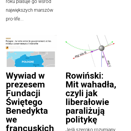
roku plasuje go wśród
największych marszów
pro-life...
Wywiad w
Rowiński:
prezesem
Mit wahadła,
Fundacji
czyli jak
Świętego
liberałowie
Benedykta
paraliżują
we
politykę
francuskich
Jeśli szeroko rozumiany