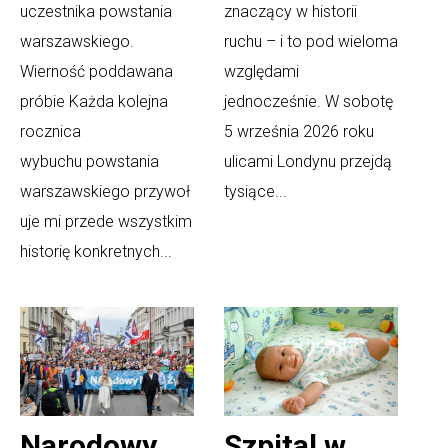
uczestnika powstania
znaczący w historii
warszawskiego.
ruchu – i to pod wieloma
Wierność poddawana
względami
próbie Każda kolejna
jednocześnie. W sobotę
rocznica
5 września 2026 roku
wybuchu powstania
ulicami Londynu przejdą
warszawskiego przywoł
tysiące...
uje mi przede wszystkim
historię konkretnych...
Narodowy
Szpital w