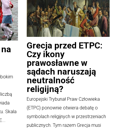
Grecja przed ETPC:
 na
Czy ikony
prawosławne w
sądach naruszają
łębokim
neutralność
religijną?
liczbą
Europejski Trybunał Praw Człowieka
wiada
(ETPC) ponownie otwiera debatę o
tu. Skala
symbolach religijnych w przestrzeniach
...
publicznych. Tym razem Grecja musi