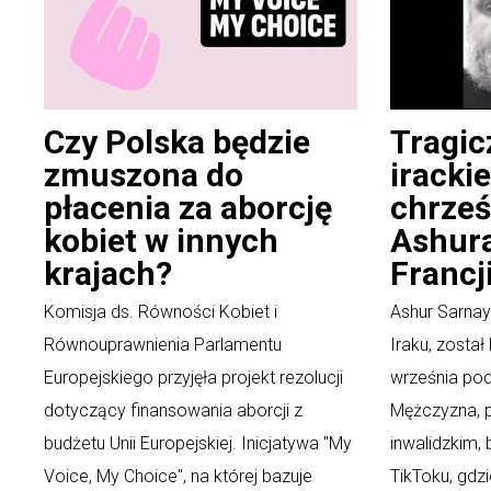
Czy Polska będzie
Tragic
zmuszona do
iracki
płacenia za aborcję
chrześ
kobiet w innych
Ashura
krajach?
Francj
Komisja ds. Równości Kobiet i
Ashur Sarnaya
Równouprawnienia Parlamentu
Iraku, zosta
Europejskiego przyjęła projekt rezolucji
września pod
dotyczący finansowania aborcji z
Mężczyzna, p
budżetu Unii Europejskiej. Inicjatywa "My
inwalidzkim,
Voice, My Choice", na której bazuje
TikToku, gdzi