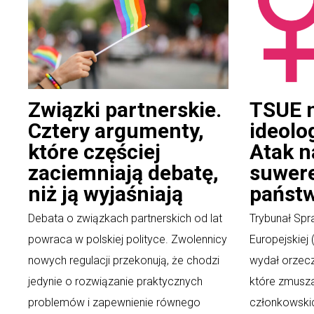
Związki partnerskie.
TSUE 
Cztery argumenty,
ideolo
które częściej
Atak n
zaciemniają debatę,
suwer
niż ją wyjaśniają
państw 
Debata o związkach partnerskich od lat
Trybunał Spra
powraca w polskiej polityce. Zwolennicy
Europejskiej
nowych regulacji przekonują, że chodzi
wydał orzecz
jedynie o rozwiązanie praktycznych
które zmusz
problemów i zapewnienie równego
członkowski