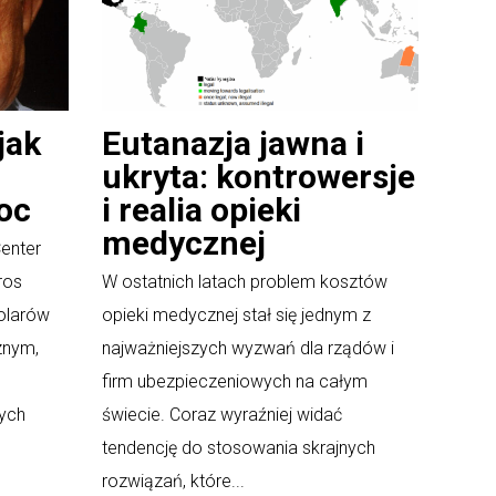
jak
Eutanazja jawna i
ukryta: kontrowersje
oc
i realia opieki
medycznej
enter
ros
W ostatnich latach problem kosztów
olarów
opieki medycznej stał się jednym z
znym,
najważniejszych wyzwań dla rządów i
c
firm ubezpieczeniowych na całym
rych
świecie. Coraz wyraźniej widać
tendencję do stosowania skrajnych
rozwiązań, które...