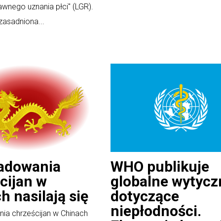
awnego uznania płci" (LGR).
zasadniona...
ladowania
WHO publikuje
cijan w
globalne wytycz
h nasilają się
dotyczące
niepłodności.
ia chrześcijan w Chinach