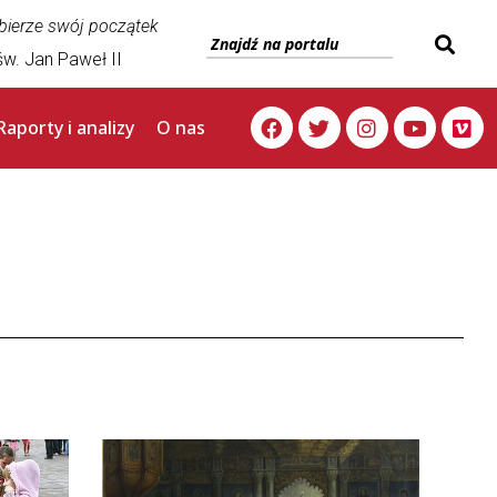
 bierze swój początek
w. Jan Paweł II
Raporty i analizy
O nas