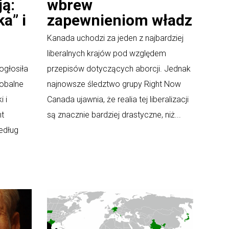
ją:
wbrew
a” i
zapewnieniom władz
Kanada uchodzi za jeden z najbardziej
liberalnych krajów pod względem
ogłosiła
przepisów dotyczących aborcji. Jednak
lobalne
najnowsze śledztwo grupy Right Now
 i
Canada ujawnia, że realia tej liberalizacji
nt
są znacznie bardziej drastyczne, niż...
edług