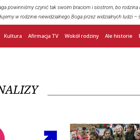
aga powinniśmy czynić tak swoim braciom i siostrom, bo rodzina
łujemy w rodzinie niewidzialnego Boga przez widzialnych ludzi
– ś
Kultura
Afirmacja TV
Wokół rodziny
Ale historie
NALIZY