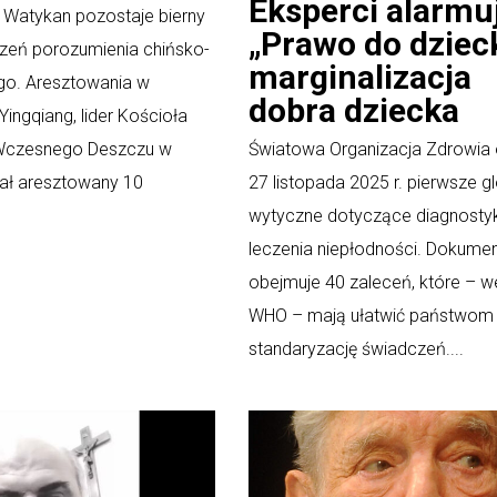
Eksperci alarmu
 a Watykan pozostaje bierny
„Prawo do dzieck
zeń porozumienia chińsko-
marginalizacja
o.​ Aresztowania w
dobra dziecka
Yingqiang, lider Kościoła
Wczesnego Deszczu w
Światowa Organizacja Zdrowia 
ał aresztowany 10
27 listopada 2025 r. pierwsze g
wytyczne dotyczące diagnostyki
leczenia niepłodności. Dokume
obejmuje 40 zaleceń, które – w
WHO – mają ułatwić państwom
standaryzację świadczeń....