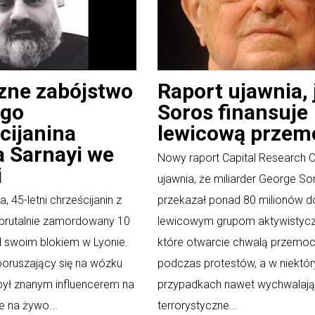
zne zabójstwo
Raport ujawnia, 
ego
Soros finansuje
cijanina
lewicową przem
 Sarnayi we
Nowy raport Capital Research C
i
ujawnia, że miliarder George So
, 45-letni chrześcijanin z
przekazał ponad 80 milionów d
ł brutalnie zamordowany 10
lewicowym grupom aktywistyc
 swoim blokiem w Lyonie.
które otwarcie chwalą przemo
oruszający się na wózku
podczas protestów, a w niektó
 był znanym influencerem na
przypadkach nawet wychwalają
e na żywo...
terrorystyczne...