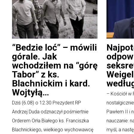
“Bedzie loć” – mówili
Najpot
górale. Jak
odpow
wchodziłem na “górę
seksre
Tabor” z ks.
Weigel
Blachnickim i kard.
według
Wojtyłą…
– Kościół w 
Dziś (6.08) o 12.30 Prezydent RP
nostalgiczn
Andrzej Duda odznaczył pośmiertnie
Pawłem II i 
Orderem Orła Białego ks. Franciszka
nauczanie: n
Blachnickiego, wielkiego wychowawcę
myśl, a nast