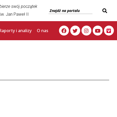
 bierze swój początek
w. Jan Paweł II
Raporty i analizy
O nas