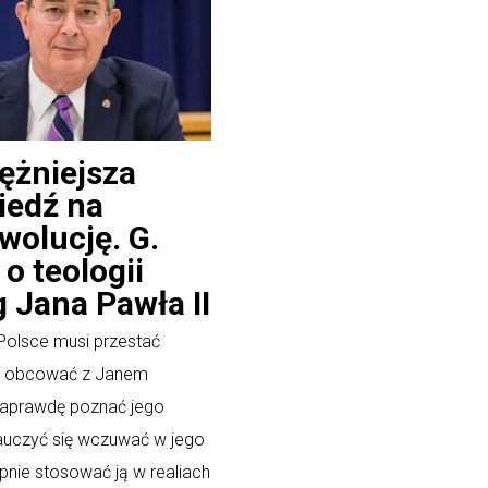
ężniejsza
iedź na
wolucję. G.
 o teologii
 Jana Pawła II
Polsce musi przestać
ie obcować z Janem
naprawdę poznać jego
auczyć się wczuwać w jego
ępnie stosować ją w realiach