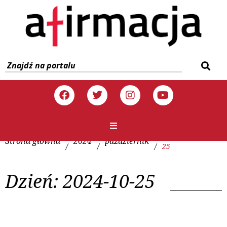
Strona główna
2024
październik
/
/
/
25
Dzień:
2024-10-25