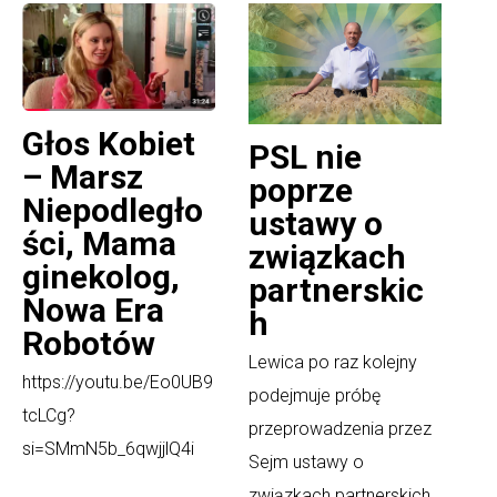
Głos Kobiet
PSL nie
– Marsz
poprze
Niepodległo
ustawy o
ści, Mama
związkach
ginekolog,
partnerskic
Nowa Era
h
Robotów
Lewica po raz kolejny
https://youtu.be/Eo0UB9
podejmuje próbę
tcLCg?
przeprowadzenia przez
si=SMmN5b_6qwjjlQ4i
Sejm ustawy o
związkach partnerskich,