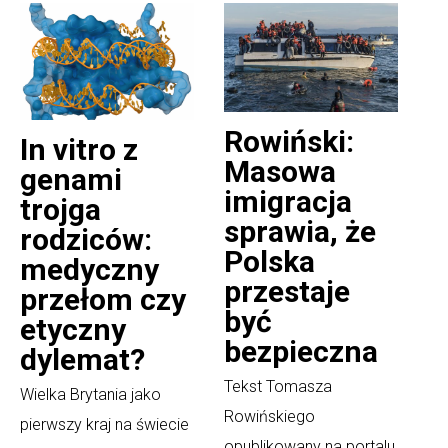
Rowiński:
In vitro z
Masowa
genami
imigracja
trojga
sprawia, że
rodziców:
Polska
medyczny
przestaje
przełom czy
być
etyczny
bezpieczna
dylemat?
Tekst Tomasza
Wielka Brytania jako
Rowińskiego
pierwszy kraj na świecie
opublikowany na portalu