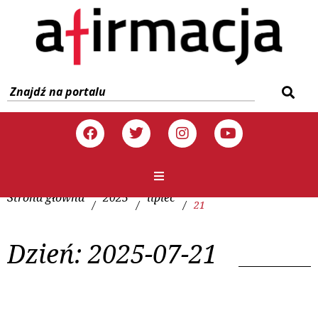
Strona główna
2025
lipiec
/
/
/
21
Dzień:
2025-07-21