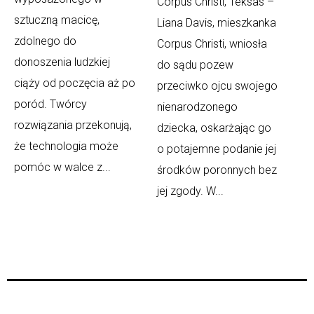
Corpus Christi, Teksas –
sztuczną macicę,
Liana Davis, mieszkanka
zdolnego do
Corpus Christi, wniosła
donoszenia ludzkiej
do sądu pozew
ciąży od poczęcia aż po
przeciwko ojcu swojego
poród. Twórcy
nienarodzonego
rozwiązania przekonują,
dziecka, oskarżając go
że technologia może
o potajemne podanie jej
pomóc w walce z...
środków poronnych bez
jej zgody. W...