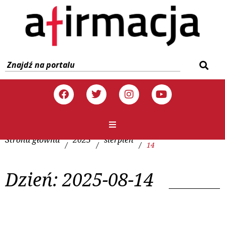
Strona główna
2025
sierpień
/
/
/
14
Dzień:
2025-08-14