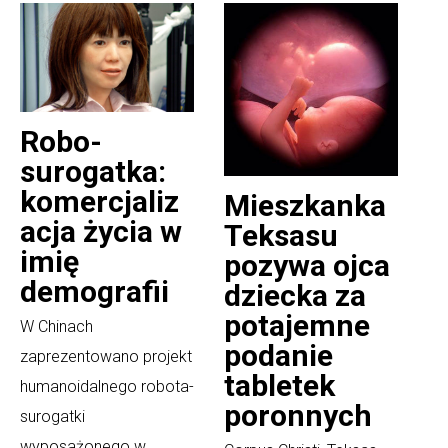
Robo-
surogatka:
komercjaliz
Mieszkanka
acja życia w
Teksasu
imię
pozywa ojca
demografii
dziecka za
potajemne
W Chinach
podanie
zaprezentowano projekt
tabletek
humanoidalnego robota-
poronnych
surogatki
wyposażonego w