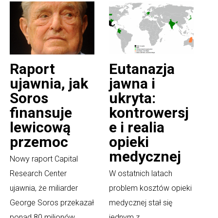
Raport
Eutanazja
ujawnia, jak
jawna i
Soros
ukryta:
finansuje
kontrowersj
lewicową
e i realia
przemoc
opieki
medycznej
Nowy raport Capital
Research Center
W ostatnich latach
ujawnia, że miliarder
problem kosztów opieki
George Soros przekazał
medycznej stał się
ponad 80 milionów
jednym z