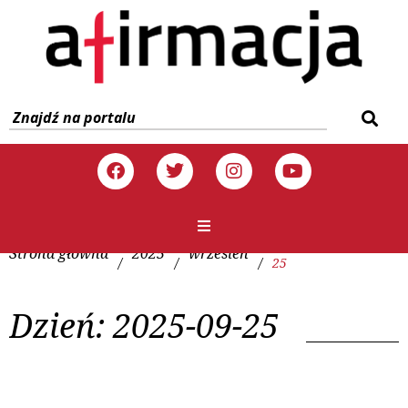
Strona główna
2025
wrzesień
/
/
/
25
Dzień:
2025-09-25