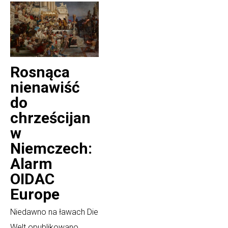
Rosnąca
nienawiść
do
chrześcijan
w
Niemczech:
Alarm
OIDAC
Europe
Niedawno na ławach Die
Welt opublikowano