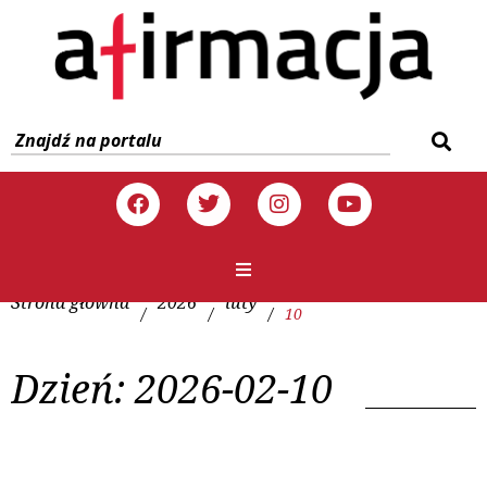
Strona główna
2026
luty
/
/
/
10
Dzień:
2026-02-10