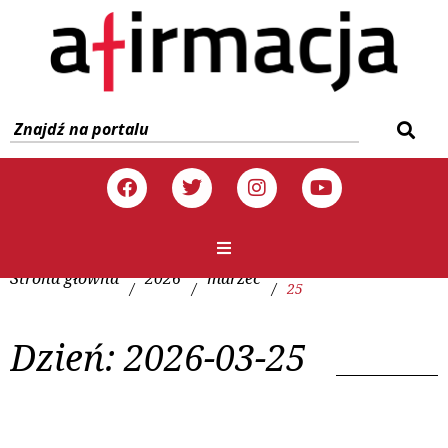
Strona główna
2026
marzec
/
/
/
25
Dzień:
2026-03-25