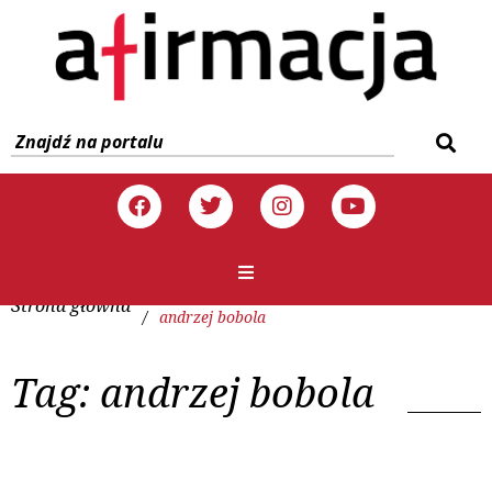
Strona główna
/
andrzej bobola
Tag:
andrzej bobola