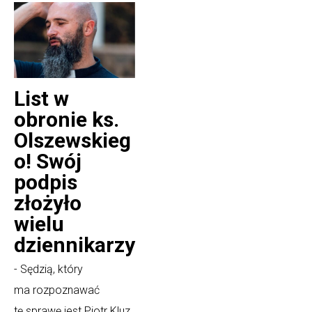
List w
obronie ks.
Olszewskieg
o! Swój
podpis
złożyło
wielu
dziennikarzy
- Sędzią, który
ma rozpoznawać
tę sprawę jest Piotr Kluz,