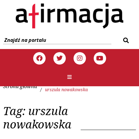
Strona główna
/
urszula nowakowska
Tag:
urszula
nowakowska