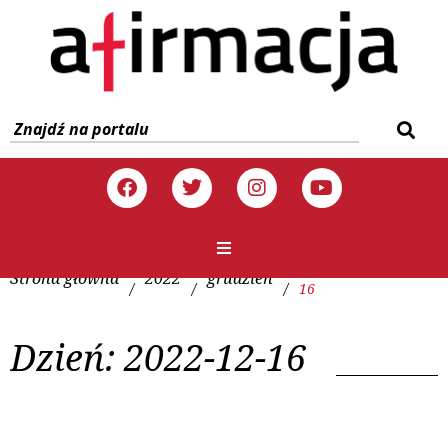
Strona główna
2022
grudzień
/
/
/
16
Dzień:
2022-12-16