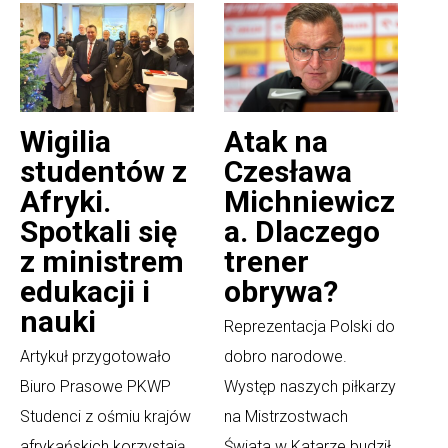
Wigilia
Atak na
studentów z
Czesława
Afryki.
Michniewicz
Spotkali się
a. Dlaczego
z ministrem
trener
edukacji i
obrywa?
nauki
Reprezentacja Polski do
Artykuł przygotowało
dobro narodowe.
Biuro Prasowe PKWP
Występ naszych piłkarzy
Studenci z ośmiu krajów
na Mistrzostwach
afrykańskich korzystają
Świata w Katarze budził