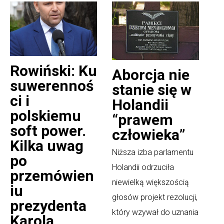
Rowiński: Ku
Aborcja nie
suwerennoś
stanie się w
ci i
Holandii
polskiemu
“prawem
soft power.
człowieka”
Kilka uwag
Niższa izba parlamentu
po
Holandii odrzuciła
przemówien
niewielką większością
iu
głosów projekt rezolucji,
prezydenta
który wzywał do uznania
Karola