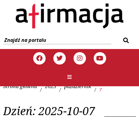
Strona główna
2025
październik
/
/
/
7
Dzień:
2025-10-07