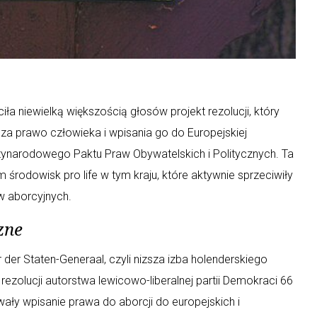
iła niewielką większością głosów projekt rezolucji, który
 za prawo człowieka i wpisania go do Europejskiej
ynarodowego Paktu Praw Obywatelskich i Politycznych. Ta
rodowisk pro life w tym kraju, które aktywnie sprzeciwiły
w aborcyjnych.
zne
er Staten-Generaal, czyli nizsza izba holenderskiego
ezolucji autorstwa lewicowo-liberalnej partii Demokraci 66
ały wpisanie prawa do aborcji do europejskich i