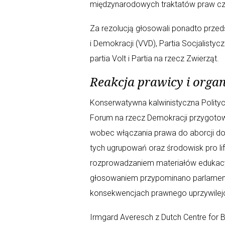
międzynarodowych traktatów praw czło
Za rezolucją głosowali ponadto przeds
i Demokracji (VVD), Partia Socjalistyc
partia Volt i Partia na rzecz Zwierząt.
Reakcja prawicy i organi
Konserwatywna kalwinistyczna Polityc
Forum na rzecz Demokracji przygotow
wobec włączania prawa do aborcji do
tych ugrupowań oraz środowisk pro l
rozprowadzaniem materiałów edukacyj
głosowaniem przypominano parlament
konsekwencjach prawnego uprzywilejo
Irmgard Averesch z Dutch Centre for B