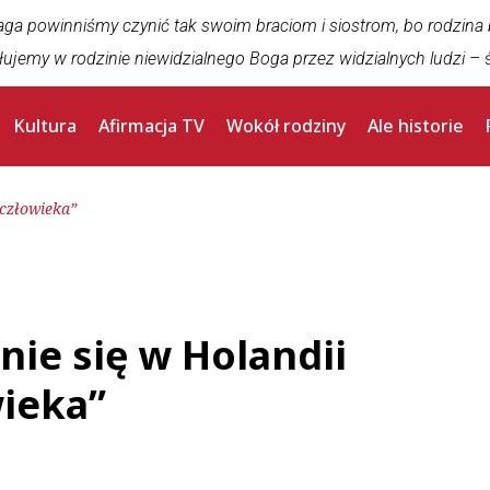
aga powinniśmy czynić tak swoim braciom i siostrom, bo rodzina
łujemy w rodzinie niewidzialnego Boga przez widzialnych ludzi
– ś
Kultura
Afirmacja TV
Wokół rodziny
Ale historie
 człowieka”
nie się w Holandii
ieka”