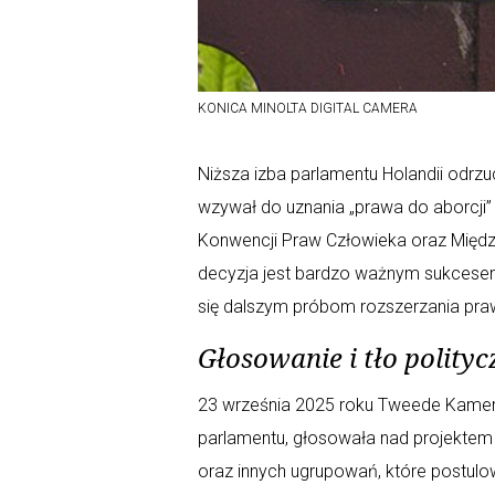
KONICA MINOLTA DIGITAL CAMERA
Niższa izba parlamentu Holandii odrzuc
wzywał do uznania „prawa do aborcji”
Konwencji Praw Człowieka oraz Międz
decyzja jest bardzo ważnym sukcesem ś
się dalszym próbom rozszerzania pra
Głosowanie i tło polityc
23 września 2025 roku Tweede Kamer d
parlamentu, głosowała nad projektem r
oraz innych ugrupowań, które postulow