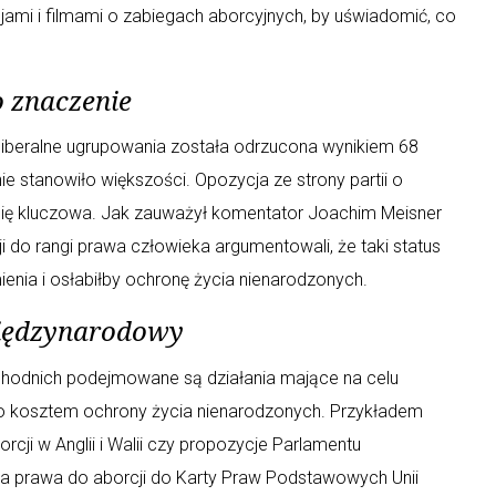
jami i filmami o zabiegach aborcyjnych, by uświadomić, co
o znaczenie
liberalne ugrupowania została odrzucona wynikiem 68
e stanowiło większości. Opozycja ze strony partii o
 się kluczowa. Jak zauważył komentator Joachim Meisner
i do rangi prawa człowieka argumentowali, że taki status
enia i osłabiłby ochronę życia nienarodzonych.
międzynarodowy
achodnich podejmowane są działania mające na celu
to kosztem ochrony życia nienarodzonych. Przykładem
cji w Anglii i Walii czy propozycje Parlamentu
ia prawa do aborcji do Karty Praw Podstawowych Unii