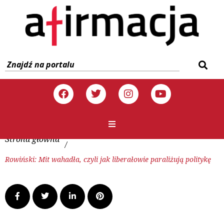
Strona główna
/
Rowiński: Mit wahadła, czyli jak liberałowie paraliżują politykę