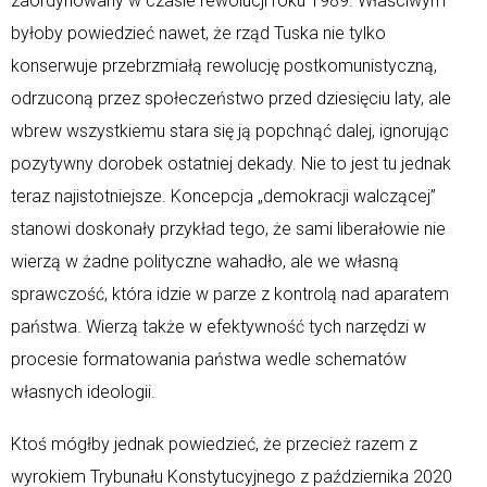
zaordynowany w czasie rewolucji roku 1989. Właściwym
byłoby powiedzieć nawet, że rząd Tuska nie tylko
konserwuje przebrzmiałą rewolucję postkomunistyczną,
odrzuconą przez społeczeństwo przed dziesięciu laty, ale
wbrew wszystkiemu stara się ją popchnąć dalej, ignorując
pozytywny dorobek ostatniej dekady. Nie to jest tu jednak
teraz najistotniejsze. Koncepcja „demokracji walczącej”
stanowi doskonały przykład tego, że sami liberałowie nie
wierzą w żadne polityczne wahadło, ale we własną
sprawczość, która idzie w parze z kontrolą nad aparatem
państwa. Wierzą także w efektywność tych narzędzi w
procesie formatowania państwa wedle schematów
własnych ideologii.
Ktoś mógłby jednak powiedzieć, że przecież razem z
wyrokiem Trybunału Konstytucyjnego z października 2020