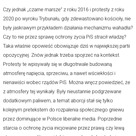
Czy jednak „czarne marsze” z roku 2016 i protesty z roku
2020 po wyroku Trybunału, gdy zdewastowano kościoły, nie
były jaskrawym przykładem działania mechanizmu wahadła?
Czy to nie przez sprawę ochrony życia PiS stracił władzę?
Taka właśnie opowieść obowiązuje dziś w największej partii
opozycyjnej. Znów jednak trzeba spojrzeć na kontekst.
Protesty te wpisywały się w długotrwale budowaną
atmosferę napięcia, sprzeciwu, a nawet wściekłości i
nienawiści wobec rządów PiS. Można wręcz powiedzieć, że
z atmosfery tej wynikały. Były nieustannie podgrzewane
dodatkowym paliwem, a temat aborcji stał się tylko
kolejnym pretekstem do rozpalenia społecznego gniewu
przez dominujące w Polsce liberalne media. Poprzednie
starcia o ochronę życia inicjowane przez prawą czy lewą