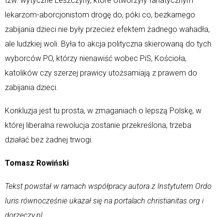
tzw. wytyczne Leszczyny, które otworzyły fanatycznym
lekarzom-aborcjonistom drogę do, póki co, bezkarnego
zabijania dzieci nie były przecież efektem żadnego wahadła,
ale ludzkiej woli. Była to akcja polityczna skierowaną do tych
wyborców PO, którzy nienawiść wobec PiS, Kościoła,
katolików czy szerzej prawicy utożsamiają z prawem do
zabijania dzieci.
Konkluzja jest tu prosta, w zmaganiach o lepszą Polskę, w
której liberalna rewolucja zostanie przekreślona, trzeba
działać bez żadnej trwogi.
Tomasz Rowiński
Tekst powstał w ramach współpracy autora z Instytutem Ordo
Iuris równocześnie ukazał się na portalach christianitas.org i
dorzeczy.pl.