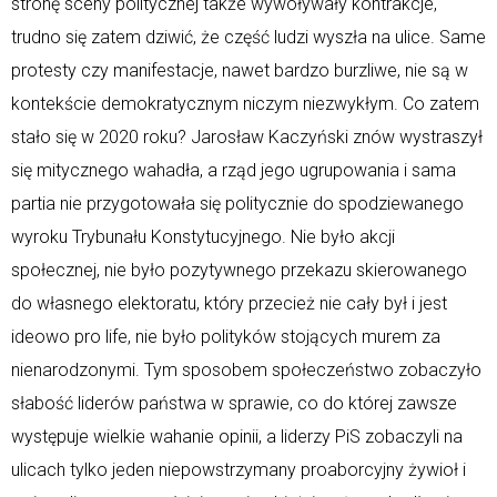
stronę sceny politycznej także wywoływały kontrakcje,
trudno się zatem dziwić, że część ludzi wyszła na ulice. Same
protesty czy manifestacje, nawet bardzo burzliwe, nie są w
kontekście demokratycznym niczym niezwykłym. Co zatem
stało się w 2020 roku? Jarosław Kaczyński znów wystraszył
się mitycznego wahadła, a rząd jego ugrupowania i sama
partia nie przygotowała się politycznie do spodziewanego
wyroku Trybunału Konstytucyjnego. Nie było akcji
społecznej, nie było pozytywnego przekazu skierowanego
do własnego elektoratu, który przecież nie cały był i jest
ideowo pro life, nie było polityków stojących murem za
nienarodzonymi. Tym sposobem społeczeństwo zobaczyło
słabość liderów państwa w sprawie, co do której zawsze
występuje wielkie wahanie opinii, a liderzy PiS zobaczyli na
ulicach tylko jeden niepowstrzymany proaborcyjny żywioł i