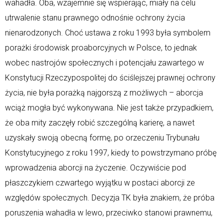
wahadła. Oba, wzajemnie się wspierając, miały na celu
utrwalenie stanu prawnego odnośnie ochrony życia
nienarodzonych. Choć ustawa z roku 1993 była symbolem
porażki środowisk proaborcyjnych w Polsce, to jednak
wobec nastrojów społecznych i potencjału zawartego w
Konstytucji Rzeczypospolitej do ściślejszej prawnej ochrony
życia, nie była porażką najgorszą z możliwych – aborcja
wciąż mogła być wykonywana. Nie jest także przypadkiem,
że oba mity zaczęły robić szczególną karierę, a nawet
uzyskały swoją obecną formę, po orzeczeniu Trybunału
Konstytucyjnego z roku 1997, kiedy to powstrzymano próbę
wprowadzenia aborcji na życzenie. Oczywiście pod
płaszczykiem czwartego wyjątku w postaci aborcji ze
względów społecznych. Decyzja TK była znakiem, że próba
poruszenia wahadła w lewo, przeciwko stanowi prawnemu,