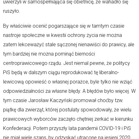
uwierzyli w samospełniająca się obietnicę, że wahadło się
ruszyło.
By właściwie ocenić pogarszające się w tamtym czasie
nastroje społeczne w kwestii ochrony życia nie można
zatem lekceważyć stale sączonej nienawiści do prawicy, ale
tym bardziej nie można pominąć bierności
centroprawicowego rządu. Jest niemal pewne, że politycy
PiS będą w dalszym ciągu reprodukować tę liberalno-
lewicową opowieść o własnej porażce, byle tylko nie wziąć
odpowiedzialności za własne błędy. A błędów było więcej. W
tym czasie Jarosław Kaczyński promował choćby tzw.
piątkę dla zwierząt, której postulaty spowodowały, że wielu
prawicowych wyborców zaczęło chętniej zerkać w kierunku
Konfederacji. Potem przyszły lata pandemii COVID-19 i PiS
nie miał wiele szans, by odzyskać utracone na jesieni 2020