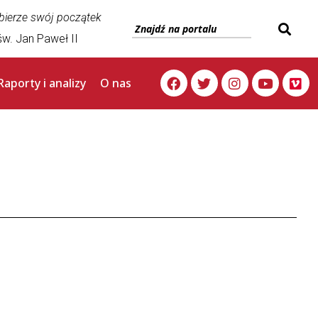
 bierze swój początek
w. Jan Paweł II
Raporty i analizy
O nas