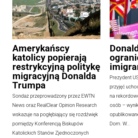
Amerykańscy
Donal
katolicy popierają
ograni
restrykcyjną politykę
imigr
migracyjną Donalda
Prezydent USA
Trumpa
przyjęć ucho
Sondaż przeprowadzony przez EWTN
na rekordowo
News oraz RealClear Opinion Research
osób – wyni
wskazuje na pogłębiający się rozdźwięk
opublikowane
pomiędzy Konferencją Biskupów
Dom. W...
Katolickich Stanów Zjednoczonych