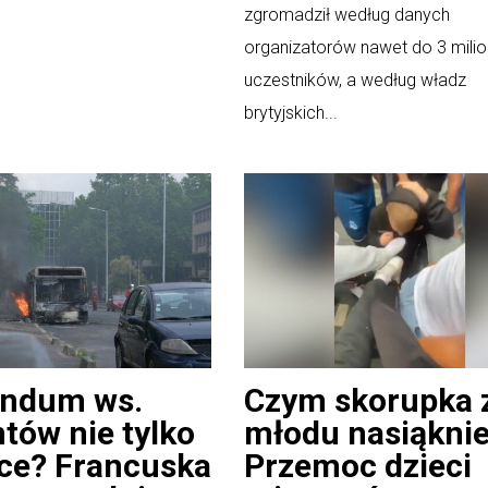
zgromadził według danych
organizatorów nawet do 3 mili
uczestników, a według władz
brytyjskich...
endum ws.
Czym skorupka 
tów nie tylko
młodu nasiąkni
ce? Francuska
Przemoc dzieci