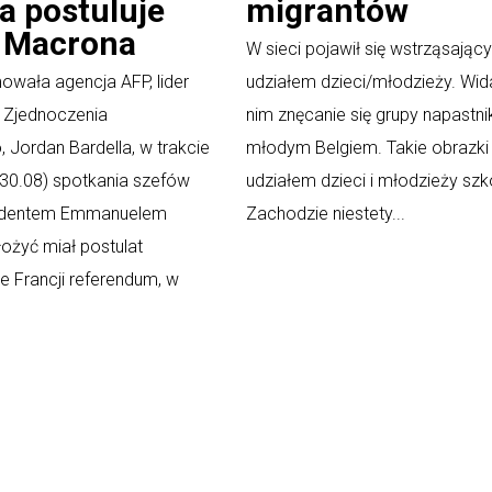
a postuluje
migrantów
 Macrona
W sieci pojawił się wstrząsający
owała agencja AFP, lider
udziałem dzieci/młodzieży. Wid
 Zjednoczenia
nim znęcanie się grupy napastn
Jordan Bardella, w trakcie
młodym Belgiem. Takie obrazki
30.08) spotkania szefów
udziałem dzieci i młodzieży szk
ezydentem Emmanuelem
Zachodzie niestety...
żyć miał postulat
we Francji referendum, w