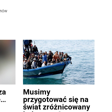
onów
za
Musimy
e…
przygotować się na
świat zróżnicowany