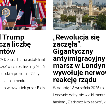
d Trump
„Rewolucja się
cza liczbę
zaczęła”.
antów
Gigantyczny
antyimigracyjny
 Donald Trump ustalił limit
marsz w Londyn
dźców na rok fiskalny 2026
wywołuje nerw
 niskim poziomie 7,5 tys.
reakcję rządu
ka z dokumentu
go w czwartek przez Biały
W sobotę 13 września 2025 rok
Londynie odbył się wielki marsz
hasłem „Zjednocz Królestwo”, k