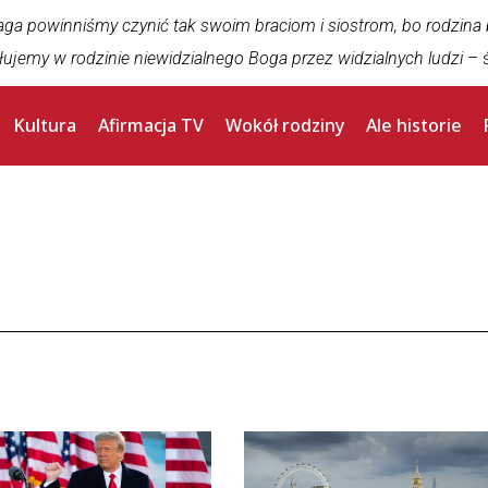
aga powinniśmy czynić tak swoim braciom i siostrom, bo rodzina
łujemy w rodzinie niewidzialnego Boga przez widzialnych ludzi
– ś
Kultura
Afirmacja TV
Wokół rodziny
Ale historie