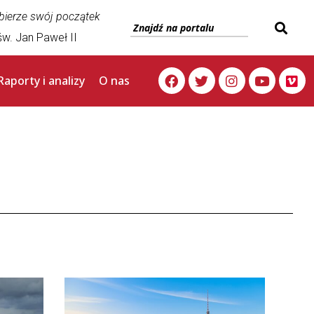
 bierze swój początek
w. Jan Paweł II
Raporty i analizy
O nas