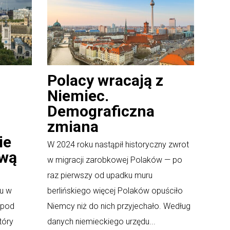
Polacy wracają z
Niemiec.
Demograficzna
zmiana
ie
W 2024 roku nastąpił historyczny zwrot
ową
w migracji zarobkowej Polaków — po
raz pierwszy od upadku muru
u w
berlińskiego więcej Polaków opuściło
 pod
Niemcy niż do nich przyjechało. Według
tóry
danych niemieckiego urzędu...