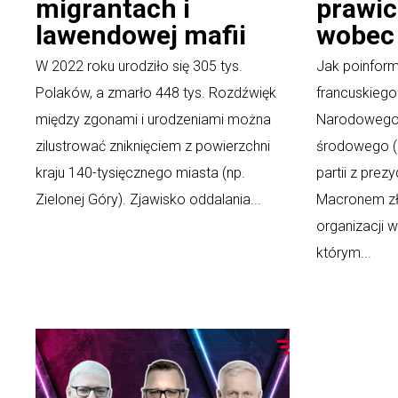
migrantach i
prawic
lawendowej mafii
wobec
W 2022 roku urodziło się 305 tys.
Jak poinform
Polaków, a zmarło 448 tys. Rozdźwięk
francuskiego
między zgonami i urodzeniami można
Narodowego, 
zilustrować zniknięciem z powierzchni
środowego (
kraju 140-tysięcznego miasta (np.
partii z pr
Zielonej Góry). Zjawisko oddalania...
Macronem zło
organizacji 
którym...