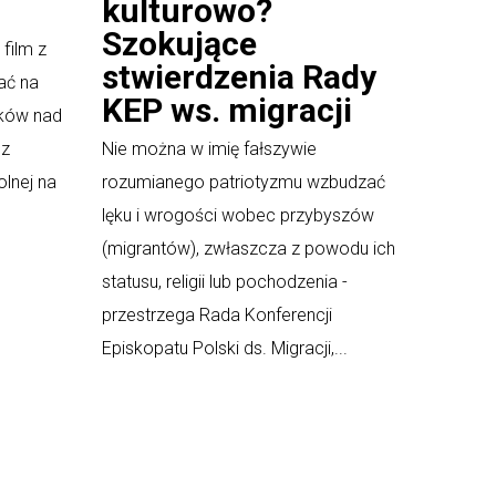
kulturowo?
Szokujące
 film z
stwierdzenia Rady
ać na
KEP ws. migracji
ików nad
 z
Nie można w imię fałszywie
olnej na
rozumianego patriotyzmu wzbudzać
lęku i wrogości wobec przybyszów
(migrantów), zwłaszcza z powodu ich
statusu, religii lub pochodzenia -
przestrzega Rada Konferencji
Episkopatu Polski ds. Migracji,...