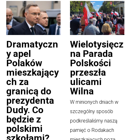
Dramatyczn
Wielotysięcz
y apel
na Parada
Polaków
Polskości
mieszkający
przeszła
ch za
ulicami
granicą do
Wilna
prezydenta
W minionych dniach w
Dudy. Co
szczególny sposób
będzie z
podkreślaliśmy naszą
polskimi
pamięć o Rodakach
szkołami?
mieszkających poza