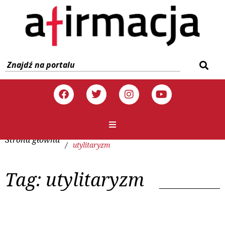
Strona główna
/
utylitaryzm
Tag:
utylitaryzm