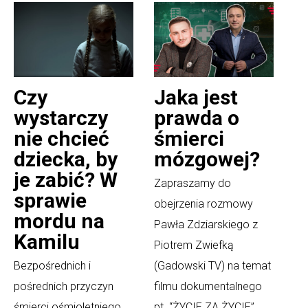
Czy
Jaka jest
wystarczy
prawda o
nie chcieć
śmierci
dziecka, by
mózgowej?
je zabić? W
Zapraszamy do
sprawie
obejrzenia rozmowy
mordu na
Pawła Zdziarskiego z
Kamilu
Piotrem Zwiefką
Bezpośrednich i
(Gadowski TV) na temat
pośrednich przyczyn
filmu dokumentalnego
śmierci ośmioletniego
pt. “ŻYCIE ZA ŻYCIE”,