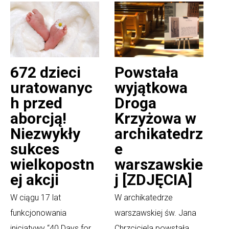
672 dzieci
Powstała
uratowanyc
wyjątkowa
h przed
Droga
aborcją!
Krzyżowa w
Niezwykły
archikatedrz
sukces
e
wielkopostn
warszawskie
ej akcji
j [ZDJĘCIA]
W ciągu 17 lat
W archikatedrze
funkcjonowania
warszawskiej św. Jana
inicjatywy “40 Days for
Chrzciciela powstała