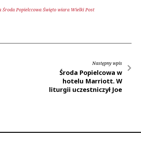
a
Środa Popielccowa
Święto
wiara
Wielki Post
Następny wpis
Środa Popielcowa w
hotelu Marriott. W
liturgii uczestniczył Joe
Biden