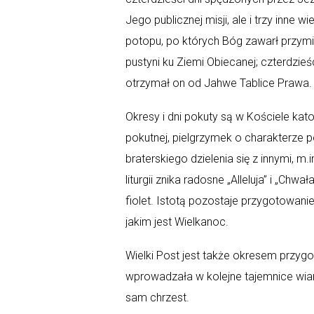
Jego publicznej misji, ale i trzy inne 
potopu, po których Bóg zawarł przymi
pustyni ku Ziemi Obiecanej; czterdzie
otrzymał on od Jahwe Tablice Prawa.
Okresy i dni pokuty są w Kościele kat
pokutnej, pielgrzymek o charakterze 
braterskiego dzielenia się z innymi, m.
liturgii znika radosne „Alleluja” i „Chw
fiolet. Istotą pozostaje przygotowani
jakim jest Wielkanoc.
Wielki Post jest także okresem przyg
wprowadzała w kolejne tajemnice wiary
sam chrzest.