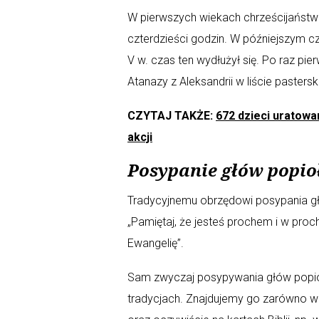
W pierwszych wiekach chrześcijaństw
czterdzieści godzin. W późniejszym cz
V w. czas ten wydłużył się. Po raz pi
Atanazy z Aleksandrii w liście pastersk
CZYTAJ TAKŻE:
672 dzieci uratowa
akcji
Posypanie głów popi
Tradycyjnemu obrzędowi posypania g
„Pamiętaj, że jesteś prochem i w proch
Ewangelię”.
Sam zwyczaj posypywania głów popiołe
tradycjach. Znajdujemy go zarówno w st