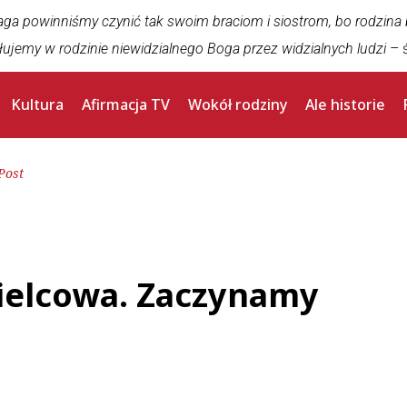
aga powinniśmy czynić tak swoim braciom i siostrom, bo rodzina
łujemy w rodzinie niewidzialnego Boga przez widzialnych ludzi
– ś
Kultura
Afirmacja TV
Wokół rodziny
Ale historie
Post
pielcowa. Zaczynamy