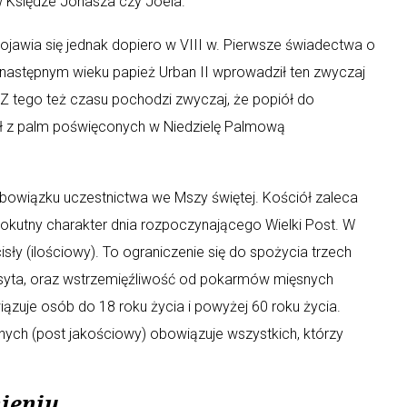
 w Księdze Jonasza czy Joela.
ojawia się jednak dopiero w VIII w. Pierwsze świadectwa o
następnym wieku papież Urban II wprowadził ten zwyczaj
Z tego też czasu pochodzi zwyczaj, że popiół do
ł z palm poświęconych w Niedzielę Palmową
bowiązku uczestnictwa we Mszy świętej. Kościół zaleca
a pokutny charakter dnia rozpoczynającego Wielki Post. W
ły (ilościowy). To ograniczenie się do spożycia trzech
o syta, oraz wstrzemięźliwość od pokarmów mięsnych
iązuje osób do 18 roku życia i powyżej 60 roku życia.
ch (post jakościowy) obowiązuje wszystkich, którzy
ieniu