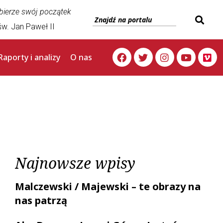
 bierze swój początek
w. Jan Paweł II
Raporty i analizy
O nas
Najnowsze wpisy
Malczewski / Majewski – te obrazy na
nas patrzą