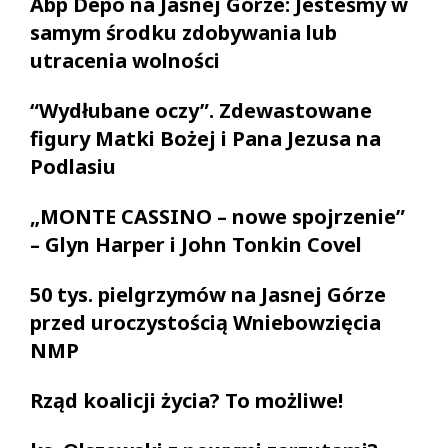
Abp Depo na Jasnej Górze: Jesteśmy w
samym środku zdobywania lub
utracenia wolności
“Wydłubane oczy”. Zdewastowane
figury Matki Bożej i Pana Jezusa na
Podlasiu
„MONTE CASSINO – nowe spojrzenie”
– Glyn Harper i John Tonkin Covel
50 tys. pielgrzymów na Jasnej Górze
przed uroczystością Wniebowzięcia
NMP
Rząd koalicji życia? To możliwe!