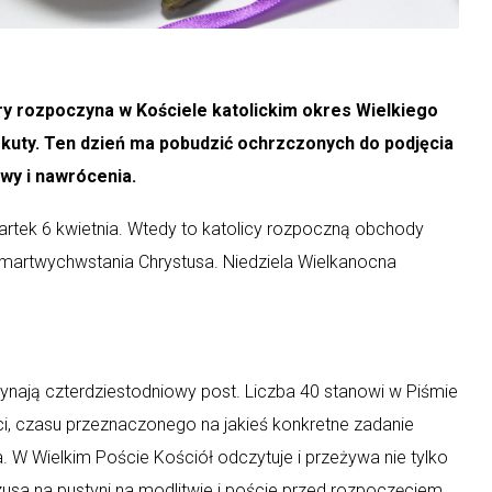
ry rozpoczyna w Kościele katolickim okres Wielkiego
okuty. Ten dzień ma pobudzić ochrzczonych do podjęcia
wy i nawrócenia.
wartek 6 kwietnia. Wtedy to katolicy rozpoczną obchody
Zmartwychwstania Chrystusa. Niedziela Wielkanocna
nają czterdziestodniowy post. Liczba 40 stanowi w Piśmie
i, czasu przeznaczonego na jakieś konkretne zadanie
. W Wielkim Poście Kościół odczytuje i przeżywa nie tylko
zusa na pustyni na modlitwie i poście przed rozpoczęciem