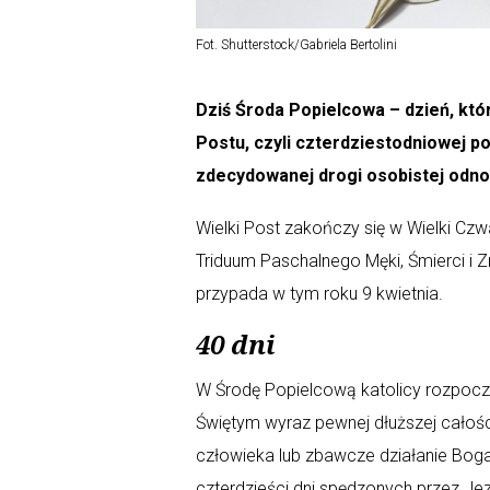
Fot. Shutterstock/Gabriela Bertolini
Dziś Środa Popielcowa – dzień, któ
Postu, czyli czterdziestodniowej p
zdecydowanej drogi osobistej odno
Wielki Post zakończy się w Wielki Cz
Triduum Paschalnego Męki, Śmierci i 
przypada w tym roku 9 kwietnia.
40 dni
W Środę Popielcową katolicy rozpoczy
Świętym wyraz pewnej dłuższej całośc
człowieka lub zbawcze działanie Boga
czterdzieści dni spędzonych przez Je