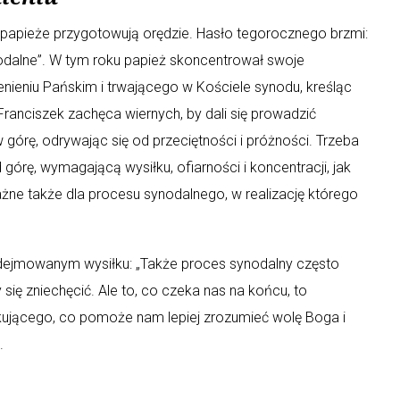
u papieże przygotowują orędzie. Hasło tegorocznego brzmi:
nodalne”. W tym roku papież skoncentrował swoje
nieniu Pańskim i trwającego w Kościele synodu, kreśląc
 Franciszek zachęca wiernych, by dali się prowadzić
górę, odrywając się od przeciętności i próżności. Trzeba
órę, wymagającą wysiłku, ofiarności i koncentracji, jak
ne także dla procesu synodalnego, w realizację którego
dejmowanym wysiłku: „Także proces synodalny często
ię zniechęcić. Ale to, co czeka nas na końcu, to
kującego, co pomoże nam lepiej zrozumieć wolę Boga i
.