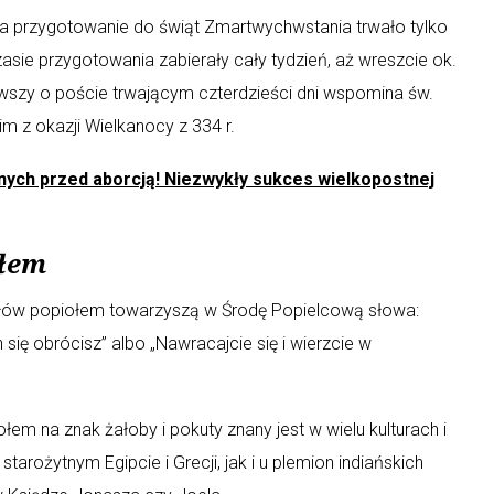
a przygotowanie do świąt Zmartwychwstania trwało tylko
asie przygotowania zabierały cały tydzień, aż wreszcie ok.
erwszy o poście trwającym czterdzieści dni wspomina św.
im z okazji Wielkanocy z 334 r.
nych przed aborcją! Niezwykły sukces wielkopostnej
ołem
łów popiołem towarzyszą w Środę Popielcową słowa:
 się obrócisz” albo „Nawracajcie się i wierzcie w
m na znak żałoby i pokuty znany jest w wielu kulturach i
arożytnym Egipcie i Grecji, jak i u plemion indiańskich