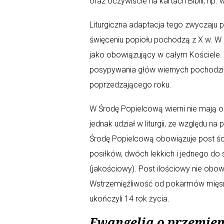
oraz oczywiście na kartach Biblii, np.
Liturgiczna adaptacja tego zwyczaju p
święceniu popiołu pochodzą z X w. W 
jako obowiązujący w całym Kościele. 
posypywania głów wiernych pochodzi
poprzedzającego roku.
W Środę Popielcową wierni nie mają o
jednak udział w liturgii, ze względu n
Środę Popielcową obowiązuje post ścis
posiłków, dwóch lekkich i jednego d
(jakościowy). Post ilościowy nie obow
Wstrzemięźliwość od pokarmów mięsny
ukończyli 14 rok życia.
Ewangelia o przemien