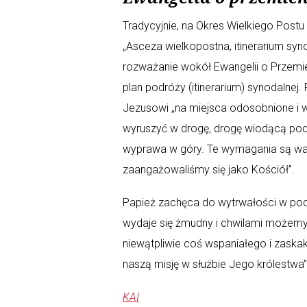
Tradycyjnie, na Okres Wielkiego Post
„Asceza wielkopostna, itinerarium sy
rozważanie wokół Ewangelii o Przemie
plan podróży (itinerarium) synodalnej.
Jezusowi „na miejsca odosobnione i w 
wyruszyć w drogę, drogę wiodącą pod g
wyprawa w góry. Te wymagania są waż
zaangażowaliśmy się jako Kościół”.
Papież zachęca do wytrwałości w po
wydaje się żmudny i chwilami możemy s
niewątpliwie coś wspaniałego i zaska
naszą misję w służbie Jego królestwa”
KAI