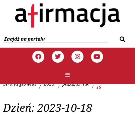
Strona główna
2023
październik
/
/
/
18
Dzień:
2023-10-18