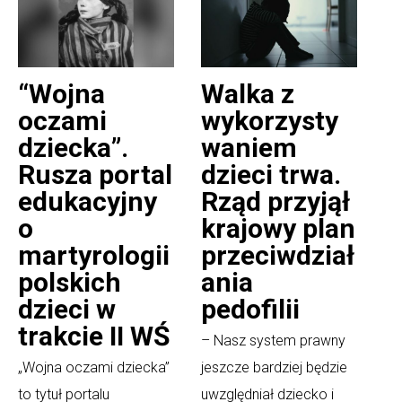
“Wojna
Walka z
oczami
wykorzysty
dziecka”.
waniem
Rusza portal
dzieci trwa.
edukacyjny
Rząd przyjął
o
krajowy plan
martyrologii
przeciwdział
polskich
ania
dzieci w
pedofilii
trakcie II WŚ
– Nasz system prawny
„Wojna oczami dziecka”
jeszcze bardziej będzie
to tytuł portalu
uwzględniał dziecko i