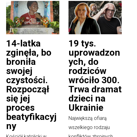
14-latka
19 tys.
zginęła, bo
uprowadzon
broniła
ych, do
swojej
rodziców
czystości.
wróciło 300.
Rozpoczął
Trwa dramat
się jej
dzieci na
proces
Ukrainie
beatyfikacyj
Największą ofiarą
ny
wszelkiego rodzaju
Kościół katolicki w
konfliktów zbrojnych