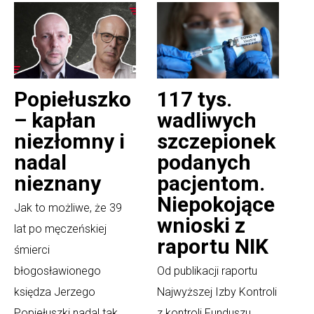
Popiełuszko
117 tys.
– kapłan
wadliwych
niezłomny i
szczepionek
nadal
podanych
nieznany
pacjentom.
Niepokojące
Jak to możliwe, że 39
wnioski z
lat po męczeńskiej
raportu NIK
śmierci
błogosławionego
Od publikacji raportu
księdza Jerzego
Najwyższej Izby Kontroli
Popiełuszki nadal tak
z kontroli Funduszu