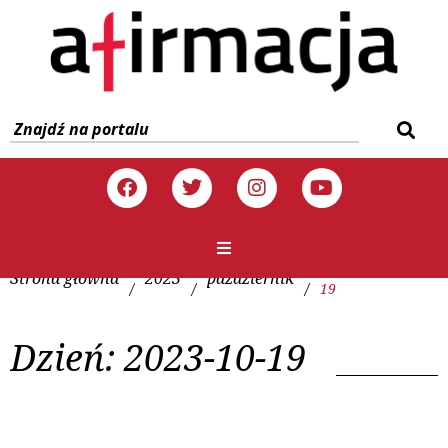
Strona główna
2023
październik
/
/
/
19
Dzień:
2023-10-19