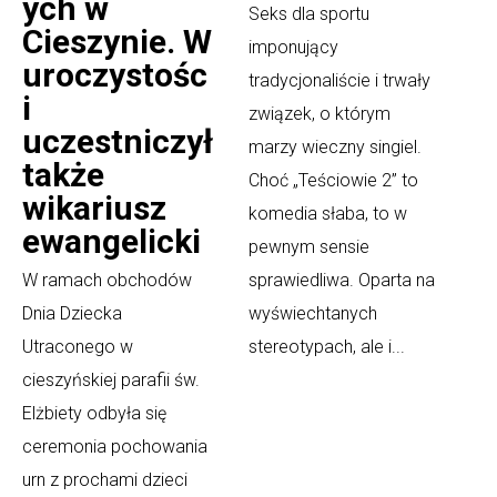
ych w
Seks dla sportu
Cieszynie. W
imponujący
uroczystośc
tradycjonaliście i trwały
i
związek, o którym
uczestniczył
marzy wieczny singiel.
także
Choć „Teściowie 2” to
wikariusz
komedia słaba, to w
ewangelicki
pewnym sensie
W ramach obchodów
sprawiedliwa. Oparta na
Dnia Dziecka
wyświechtanych
Utraconego w
stereotypach, ale i...
cieszyńskiej parafii św.
Elżbiety odbyła się
ceremonia pochowania
urn z prochami dzieci