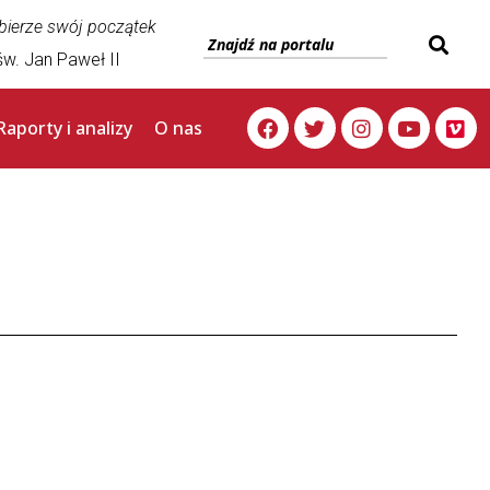
 bierze swój początek
w. Jan Paweł II
Raporty i analizy
O nas