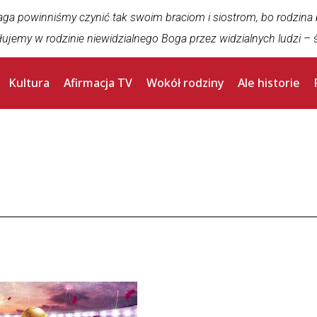
aga powinniśmy czynić tak swoim braciom i siostrom, bo rodzina
łujemy w rodzinie niewidzialnego Boga przez widzialnych ludzi
– ś
Kultura
Afirmacja TV
Wokół rodziny
Ale historie