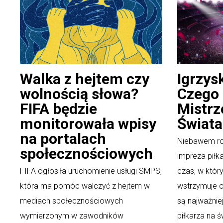
Walka z hejtem czy
Igrzys
wolnością słowa?
Czego 
FIFA będzie
Mistr
monitorowała wpisy
Świata
na portalach
Niebawem roz
społecznościowych
impreza piłka
FIFA ogłosiła uruchomienie usługi SMPS,
czas, w który
która ma pomóc walczyć z hejtem w
wstrzymuje o
mediach społecznościowych
są najważnie
wymierzonym w zawodników
piłkarza na ś