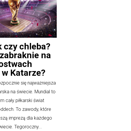
k czy chleba?
zabraknie na
zostwach
 w Katarze?
pocznie się najważniejsza
rska na świecie. Mundial to
m cały piłkarski świat
ddech. To zawody, które
jszą imprezą dla każdego
wiecie. Tegoroczny...