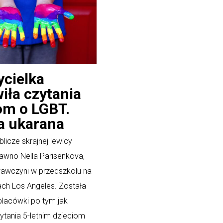
cielka
ła czytania
om o LGBT.
a ukarana
licze skrajnej lewicy
awno Nella Parisenkova,
awczyni w przedszkolu na
ch Los Angeles. Została
placówki po tym jak
tania 5-letnim dzieciom