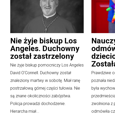
Nie żyje biskup Los
Nauczy
Angeles. Duchowny
odmówi
został zastrzelony
dzieci
Został
Nie żyje biskup pomocniczy Los Angeles
David O'Connell. Duchowny został
Prawdziwe ob
znaleziony martwy w sobotę. Miał ranę
poznała nied
postrzałową górnej części tułowia. Nie
była wychow
są znane okoliczności zabójstwa.
przedmieścia
Policja prowadzi dochodzenie.
zwolniona z 
Hierarcha miał...
odmówiła czy