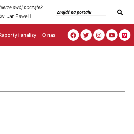
 bierze swój początek
w. Jan Paweł II
Raporty i analizy
O nas