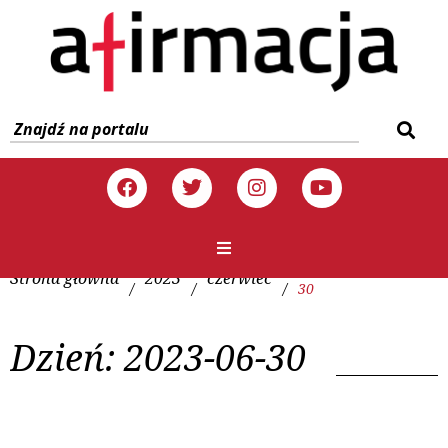
Strona główna
2023
czerwiec
/
/
/
30
Dzień:
2023-06-30