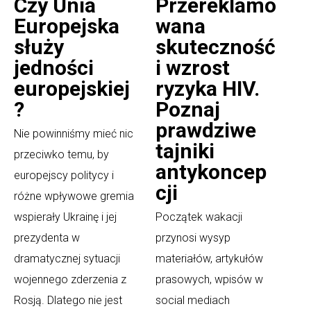
Czy Unia
Przereklamo
Europejska
wana
służy
skuteczność
jedności
i wzrost
europejskiej
ryzyka HIV.
?
Poznaj
prawdziwe
Nie powinniśmy mieć nic
tajniki
przeciwko temu, by
antykoncep
europejscy politycy i
cji
różne wpływowe gremia
wspierały Ukrainę i jej
Początek wakacji
prezydenta w
przynosi wysyp
dramatycznej sytuacji
materiałów, artykułów
wojennego zderzenia z
prasowych, wpisów w
Rosją. Dlatego nie jest
social mediach