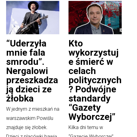
“Uderzyła
Kto
mnie fala
wykorzystuj
smrodu”.
e śmierć w
Nergalowi
celach
przeszkadza
politycznych
ją dzieci ze
? Podwójne
żłobka
standardy
“Gazety
W jednym z mieszkań na
Wyborczej”
warszawskim Powiślu
znajduje się żłobek.
Kilka dni temu w
Dzieci z placówki bawią
“Gazecie Wyborczej”