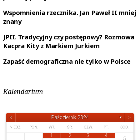
Wspomnienia rzecznika. Jan Paweł II mniej
znany
JPII. Tradycyjny czy postępowy? Rozmowa
Kacpra Kity z Markiem Jurkiem
Zapaść demograficzna nie tylko w Polsce
Kalendarium
<
>
Październik 2024
▼
NIEDZ.
PON.
WT.
ŚR.
CZW.
PT.
SOB.
1
2
3
4
5