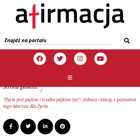
Strona główna
/
“Życie jest piękne i trzeba pięknie żyć”. Zobacz relację z poznańsk
iego Marszu dla Życia