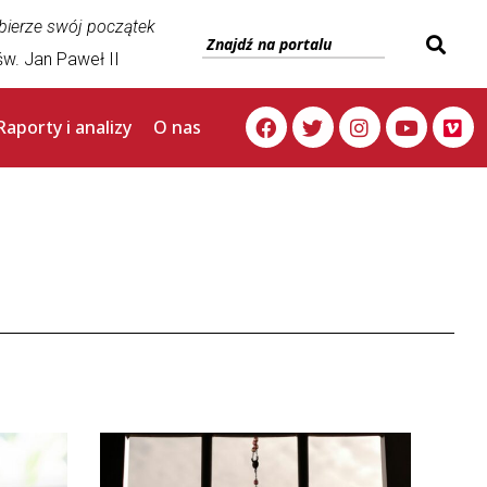
 bierze swój początek
w. Jan Paweł II
Raporty i analizy
O nas