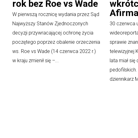
rok bez Roe vs Wade
wkrótc
Afirma
W pierwszą rocznicę wydania przez Sąd
Najwyższy Stanów Zjednoczonych
30 czerwca u
decyzji przywracającej ochronę życia
wideoreport
poczętego poprzez obalenie orzeczenia
sprawie zna
ws. Roe vs Wade (14 czerwca 2022 r.)
telewizyjnej 
w kraju zmienił się –...
lata miał si
pedofilskich.
dziennikarz Ma