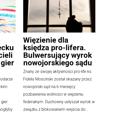
Więzienie dla
ecku
księdza pro-lifera.
ieli
Bulwersujący wyrok
gier
nowojorskiego sądu
Znany ze swojej aktywności pro-life ks.
łodarze
Fidelis Moscinski został skazany przez
ckim
nowojorski sąd na 6 miesięcy
pozbawienia wolności w więzieniu
 gier
federalnym. Duchowny usłyszał wyrok w
mogłyby
związku z blokowaniem wejścia do...