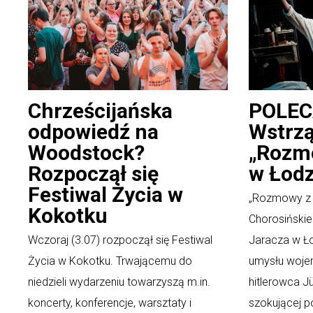
Chrześcijańska
POLEC
odpowiedź na
Wstrzą
Woodstock?
„Rozm
Rozpoczął się
w Łodz
Festiwal Życia w
„Rozmowy z 
Kokotku
Chorosińskie
Wczoraj (3.07) rozpoczął się Festiwal
Jaracza w Ło
Życia w Kokotku. Trwającemu do
umysłu woje
niedzieli wydarzeniu towarzyszą m.in.
hitlerowca J
koncerty, konferencje, warsztaty i
szokującej p