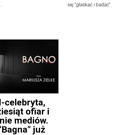
..
się “głaskać i badać”.
l-celebryta,
iesiąt ofiar i
nie mediów.
“Bagna” już