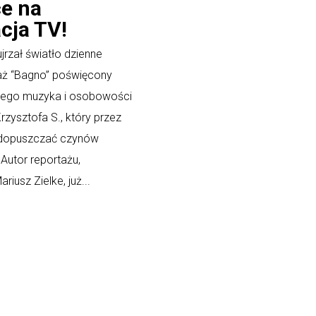
e na
cja TV!
jrzał światło dzienne
aż “Bagno” poświęcony
nego muzyka i osobowości
Krzysztofa S., który przez
ę dopuszczać czynów
 Autor reportażu,
riusz Zielke, już...