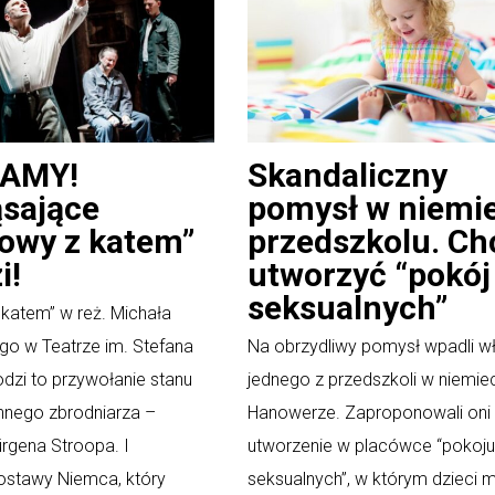
AMY!
Skandaliczny
sające
pomysł w niemi
owy z katem”
przedszkolu. Chc
i!
utworzyć “pokój 
seksualnych”
katem” w reż. Michała
go w Teatrze im. Stefana
Na obrzydliwy pomysł wpadli w
dzi to przywołanie stanu
jednego z przedszkoli w niemie
nnego zbrodniarza –
Hanowerze. Zaproponowali oni
ürgena Stroopa. I
utworzenie w placówce “pokoju
ostawy Niemca, który
seksualnych”, w którym dzieci 