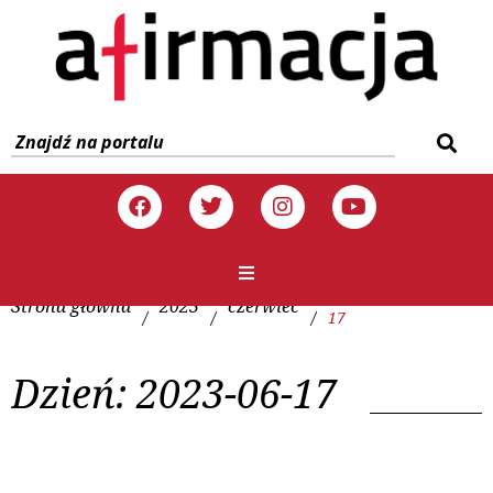
Strona główna
2023
czerwiec
/
/
/
17
Dzień:
2023-06-17