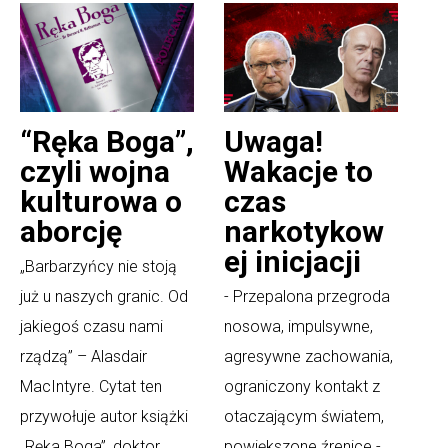
“Ręka Boga”,
Uwaga!
czyli wojna
Wakacje to
kulturowa o
czas
aborcję
narkotykow
ej inicjacji
„Barbarzyńcy nie stoją
już u naszych granic. Od
- Przepalona przegroda
jakiegoś czasu nami
nosowa, impulsywne,
rządzą” – Alasdair
agresywne zachowania,
MacIntyre. Cytat ten
ograniczony kontakt z
przywołuje autor książki
otaczającym światem,
„Ręka Boga”, doktor
powiększone źrenice -