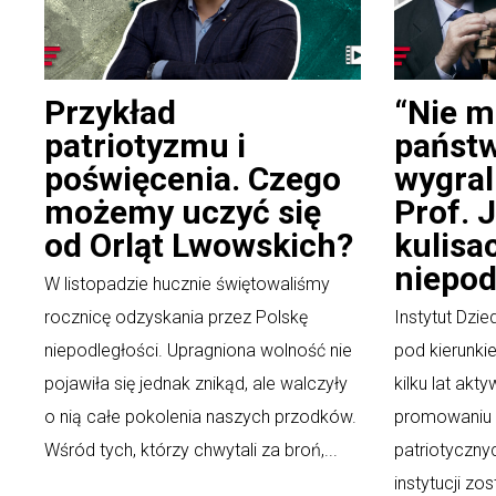
Przykład
“Nie m
patriotyzmu i
państw
poświęcenia. Czego
wygral
możemy uczyć się
Prof. J
od Orląt Lwowskich?
kulisa
niepod
W listopadzie hucznie świętowaliśmy
rocznicę odzyskania przez Polskę
Instytut Dzi
niepodległości. Upragniona wolność nie
pod kierunki
pojawiła się jednak znikąd, ale walczyły
kilku lat akt
o nią całe pokolenia naszych przodków.
promowaniu i
Wśród tych, którzy chwytali za broń,...
patriotyczny
instytucji z