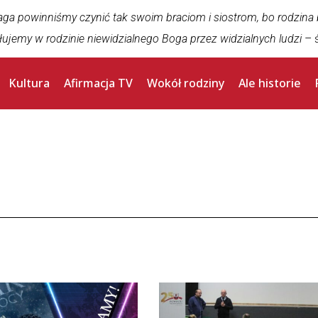
aga powinniśmy czynić tak swoim braciom i siostrom, bo rodzina
łujemy w rodzinie niewidzialnego Boga przez widzialnych ludzi
– ś
Kultura
Afirmacja TV
Wokół rodziny
Ale historie