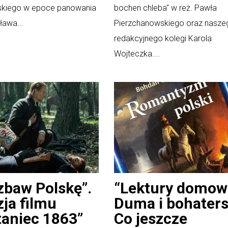
skiego w epoce panowania
bochen chleba" w reż. Pawła
ława...
Pierzchanowskiego oraz nasze
redakcyjnego kolegi Karola
Wojteczka....
zbaw Polskę”.
“Lektury domow
ja filmu
Duma i bohaters
aniec 1863”
Co jeszcze