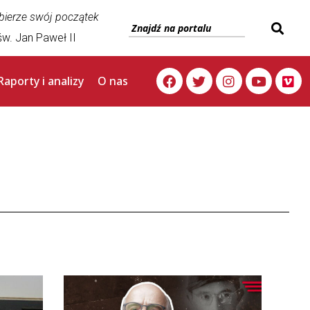
 bierze swój początek
w. Jan Paweł II
Raporty i analizy
O nas