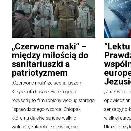
„Czerwone maki” –
“Lektu
między miłością do
Prawd
sanitariuszki a
wspól
patriotyzmem
europe
Jezusi
„Czerwone maki” ze scenariuszem
Krzysztofa Łukaszewicza i jego
„Znak woli i 
reżyserią to film robiony według starego
opowiedzian
i sprawdzonego wzorca. Chłopak,
sensacyjno-k
któremu dalekie są idee walki o
wielkiej europ
wolność, zakochuje się w pięknej
Ukazuje czyt