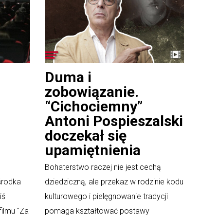
Duma i
zobowiązanie.
“Cichociemny”
Antoni Pospieszalski
doczekał się
upamiętnienia
Bohaterstwo raczej nie jest cechą
środka
dziedziczną, ale przekaz w rodzinie kodu
iś
kulturowego i pielęgnowanie tradycji
filmu "Za
pomaga kształtować postawy