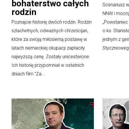
bohaterstwo całych
Scenariusz w
rodzin
NNW i mocny 
Poznajcie historię dwóch rodzin. Rodzin
„Powstaniec
szlachetnych, odważnych chrześcijan,
o ks. Stanisł
które za swoją miłosierną postawę w
jednym z ge
latach niemieckiej okupacji zapłaciły
Styczniowego.
najwyższą cenę. Zostały unicestwione.
Ich historię przypomniał w ostatnich
dniach film "Za...