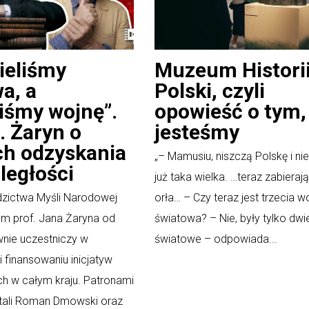
ieliśmy
Muzeum Histori
a, a
Polski, czyli
iśmy wojnę”.
opowieść o tym,
. Żaryn o
jesteśmy
ch odzyskania
„– Mamusiu, niszczą Polskę i ni
ległości
już taka wielka. …teraz zabieraj
edzictwa Myśli Narodowej
orła… – Czy teraz jest trzecia w
em prof. Jana Żaryna od
światowa? – Nie, były tylko dwi
ywnie uczestniczy w
światowe – odpowiada...
 finansowaniu inicjatyw
ch w całym kraju. Patronami
ostali Roman Dmowski oraz