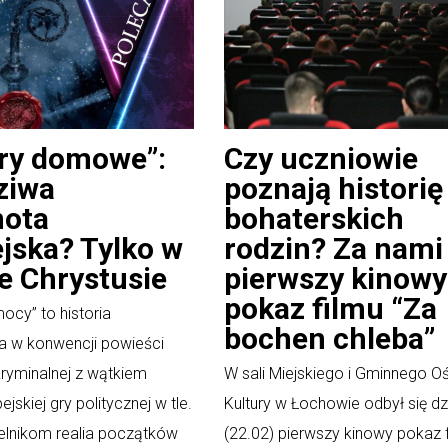
ry domowe”:
Czy uczniowie
ziwa
poznają historię
nota
bohaterskich
jska? Tylko w
rodzin? Za nami
e Chrystusie
pierwszy kinowy
pokaz filmu “Za
mocy” to historia
bochen chleba”
a w konwencji powieści
ryminalnej z wątkiem
W sali Miejskiego i Gminnego O
ejskiej gry politycznej w tle.
Kultury w Łochowie odbył się dz
elnikom realia początków
(22.02) pierwszy kinowy pokaz 