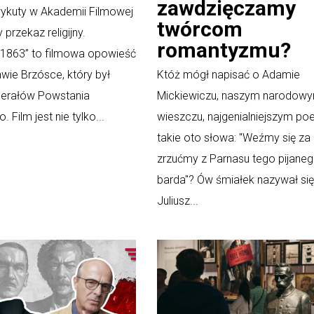
zawdzięczamy
ykuty w Akademii Filmowej
twórcom
przekaz religijny.
romantyzmu?
 1863” to filmowa opowieść
awie Brzósce, który był
Któż mógł napisać o Adamie
nerałów Powstania
Mickiewiczu, naszym narodow
 Film jest nie tylko...
wieszczu, najgenialniejszym poe
takie oto słowa: "Weźmy się za 
zrzućmy z Parnasu tego pijane
barda"? Ów śmiałek nazywał się
Juliusz...