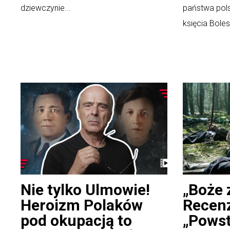
dziewczynie...
państwa pol
księcia Boles
Nie tylko Ulmowie!
„Boże 
Heroizm Polaków
Recenz
pod okupacją to
„Powst