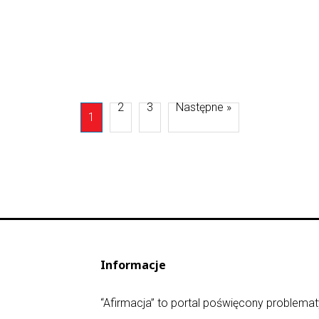
2
3
Następne »
1
Informacje
“Afirmacja” to portal poświęcony problematy