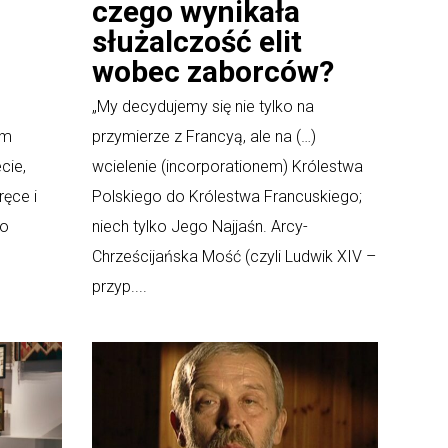
czego wynikała
służalczość elit
wobec zaborców?
„My decydujemy się nie tylko na
ym
przymierze z Francyą, ale na (…)
cie,
wcielenie (incorporationem) Królestwa
ręce i
Polskiego do Królestwa Francuskiego;
go
niech tylko Jego Najjaśn. Arcy-
Chrześcijańska Mość (czyli Ludwik XIV –
przyp....