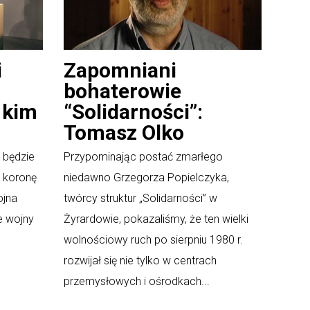
i
Zapomniani
bohaterowie
 kim
“Solidarności”:
Tomasz Olko
e będzie
Przypominając postać zmarłego
ą koronę
niedawno Grzegorza Popielczyka,
ojna
twórcy struktur „Solidarności” w
e wojny
Żyrardowie, pokazaliśmy, że ten wielki
wolnościowy ruch po sierpniu 1980 r.
rozwijał się nie tylko w centrach
przemysłowych i ośrodkach...