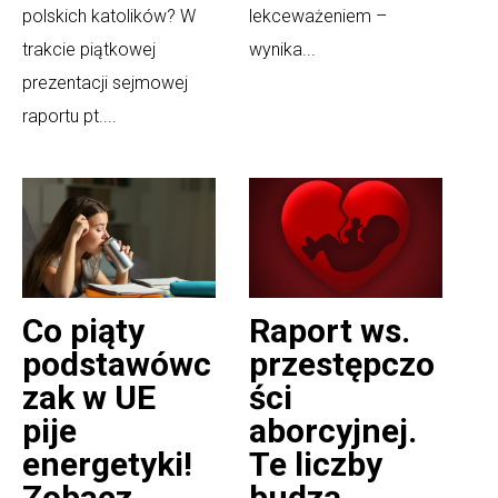
polskich katolików? W
lekceważeniem –
trakcie piątkowej
wynika...
prezentacji sejmowej
raportu pt....
Co piąty
Raport ws.
podstawówc
przestępczo
zak w UE
ści
pije
aborcyjnej.
energetyki!
Te liczby
Zobacz
budzą