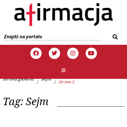
Strona główna
Sejm
/
/
Strona 2
Tag:
Sejm