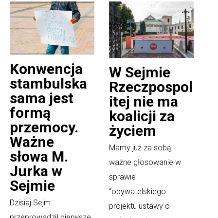
Konwencja
W Sejmie
stambulska
Rzeczpospol
sama jest
itej nie ma
formą
koalicji za
przemocy.
życiem
Ważne
Mamy już za sobą
słowa M.
ważne głosowanie w
Jurka w
sprawie
Sejmie
“obywatelskiego
Dzisiaj Sejm
projektu ustawy o
przeprowadził pierwsze