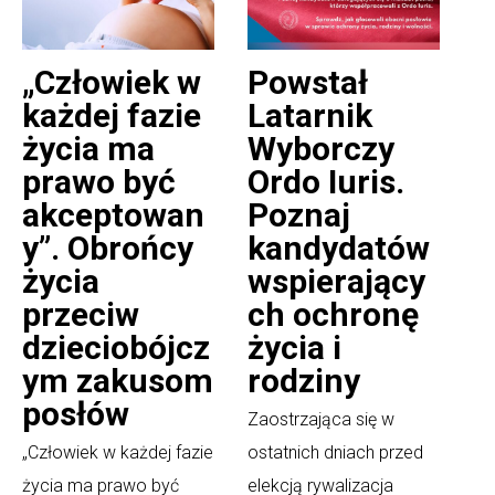
„Człowiek w
Powstał
każdej fazie
Latarnik
życia ma
Wyborczy
prawo być
Ordo Iuris.
akceptowan
Poznaj
y”. Obrońcy
kandydatów
życia
wspierający
przeciw
ch ochronę
dzieciobójcz
życia i
ym zakusom
rodziny
posłów
Zaostrzająca się w
„Człowiek w każdej fazie
ostatnich dniach przed
życia ma prawo być
elekcją rywalizacja