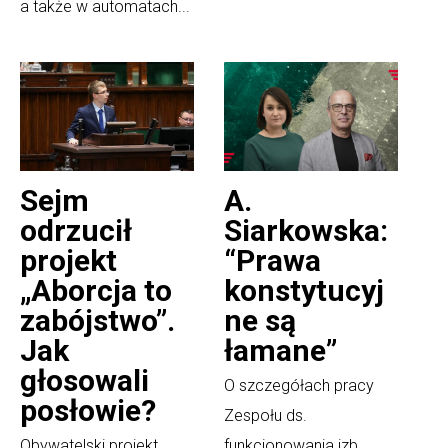
a także w automatach...
Sejm
A.
odrzucił
Siarkowska:
projekt
“Prawa
„Aborcja to
konstytucyj
zabójstwo”.
ne są
Jak
łamane”
głosowali
O szczegółach pracy
posłowie?
Zespołu ds.
Obywatelski projekt
funkcjonowania izb