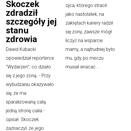
Skoczek
ojca, którego stracił
zdradził
jako nastolatek, na
szczegóły jej
zakrętach kariery radził
stanu
się żony, zawsze mógł
zdrowia
liczyć na wsparcie
Dawid Kubacki
mamy, a najtrudniej było
opowiedział reporterce
mu, gdy po meczu
"Wydarzeń", co działo
musiał wracać...
się z jego żoną. - Przy
wybudzaniu okazywało
się, że ma
sparaliżowaną całą
jedną stronę ciała -
opisał. Skoczek
zaznaczył, że jego