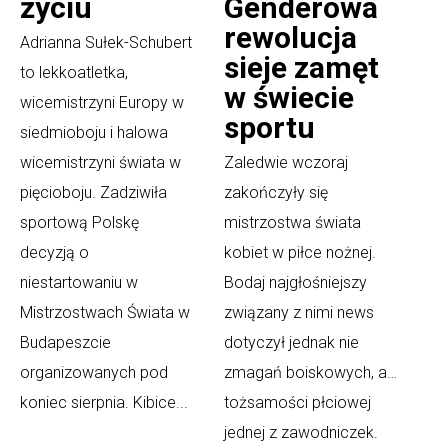
życiu
Genderowa
rewolucja
Adrianna Sułek-Schubert
sieje zamęt
to lekkoatletka,
w świecie
wicemistrzyni Europy w
sportu
siedmioboju i halowa
wicemistrzyni świata w
Zaledwie wczoraj
pięcioboju. Zadziwiła
zakończyły się
sportową Polskę
mistrzostwa świata
decyzją o
kobiet w piłce nożnej.
niestartowaniu w
Bodaj najgłośniejszy
Mistrzostwach Świata w
związany z nimi news
Budapeszcie
dotyczył jednak nie
organizowanych pod
zmagań boiskowych, a…
koniec sierpnia. Kibice...
tożsamości płciowej
jednej z zawodniczek.