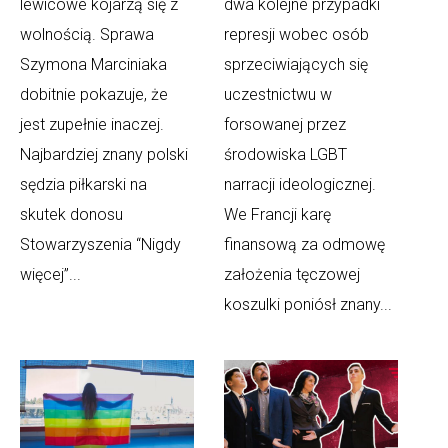
lewicowe kojarzą się z
dwa kolejne przypadki
wolnością. Sprawa
represji wobec osób
Szymona Marciniaka
sprzeciwiających się
dobitnie pokazuje, że
uczestnictwu w
jest zupełnie inaczej.
forsowanej przez
Najbardziej znany polski
środowiska LGBT
sędzia piłkarski na
narracji ideologicznej.
skutek donosu
We Francji karę
Stowarzyszenia “Nigdy
finansową za odmowę
więcej”...
założenia tęczowej
koszulki poniósł znany...