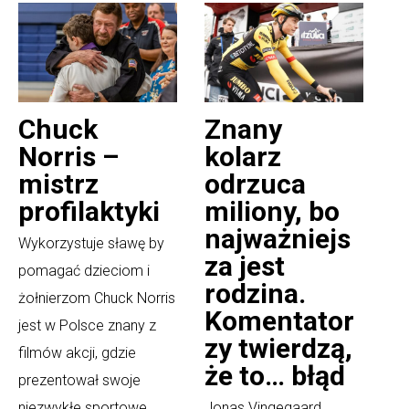
Chuck
Znany
Norris –
kolarz
mistrz
odrzuca
profilaktyki
miliony, bo
najważniejs
Wykorzystuje sławę by
za jest
pomagać dzieciom i
rodzina.
żołnierzom Chuck Norris
Komentator
jest w Polsce znany z
zy twierdzą,
filmów akcji, gdzie
że to… błąd
prezentował swoje
niezwykłe sportowe
Jonas Vingegaard,