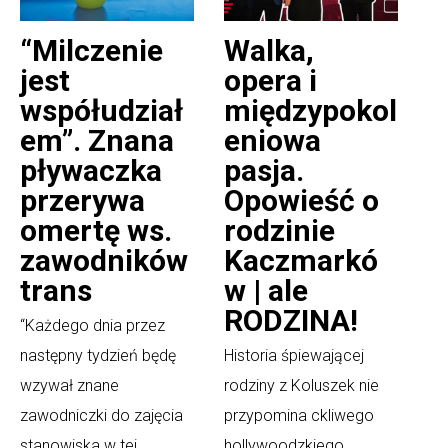
“Milczenie
Walka,
jest
opera i
współudział
międzypokol
em”. Znana
eniowa
pływaczka
pasja.
przerywa
Opowieść o
omertę ws.
rodzinie
zawodników
Kaczmarkó
trans
w | ale
RODZINA!
“Każdego dnia przez
następny tydzień będę
Historia śpiewającej
wzywał znane
rodziny z Koluszek nie
zawodniczki do zajęcia
przypomina ckliwego
stanowiska w tej
hollywoodzkiego