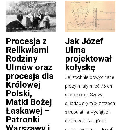
Procesja z
Jak Józef
Relikwiami
Ulma
Rodziny
projektował
Ulmów oraz
kołyskę
procesja dla
Jej zdobnie powycinane
Królowej
płozy miały mieć 76 cm
Polski,
szerokości. Szczyt
Matki Bożej
składać się miał z trzech
Łaskawej –
skrupulatnie wyciętych
Patronki
deseczek. Na górze
Warszawy i
środkowej z nich Józef