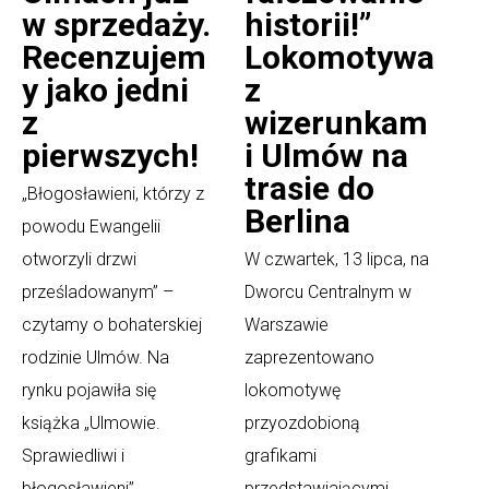
w sprzedaży.
historii!”
Recenzujem
Lokomotywa
y jako jedni
z
z
wizerunkam
pierwszych!
i Ulmów na
trasie do
„Błogosławieni, którzy z
Berlina
powodu Ewangelii
otworzyli drzwi
W czwartek, 13 lipca, na
prześladowanym” –
Dworcu Centralnym w
czytamy o bohaterskiej
Warszawie
rodzinie Ulmów. Na
zaprezentowano
rynku pojawiła się
lokomotywę
książka „Ulmowie.
przyozdobioną
Sprawiedliwi i
grafikami
błogosławieni”
przedstawiającymi