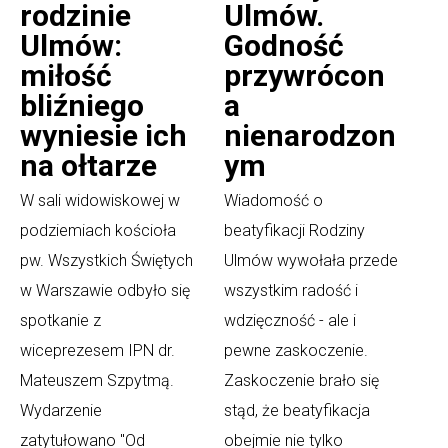
rodzinie
Ulmów.
Ulmów:
Godność
miłość
przywrócon
bliźniego
a
wyniesie ich
nienarodzon
na ołtarze
ym
W sali widowiskowej w
Wiadomość o
podziemiach kościoła
beatyfikacji Rodziny
pw. Wszystkich Świętych
Ulmów wywołała przede
w Warszawie odbyło się
wszystkim radość i
spotkanie z
wdzięczność - ale i
wiceprezesem IPN dr.
pewne zaskoczenie.
Mateuszem Szpytmą.
Zaskoczenie brało się
Wydarzenie
stąd, że beatyfikacja
zatytułowano "Od
obejmie nie tylko