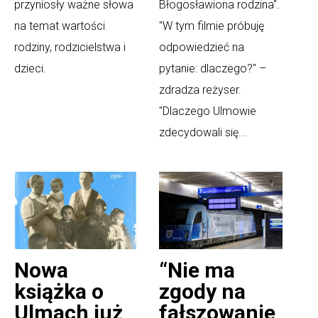
przyniosły ważne słowa
Błogosławiona rodzina".
na temat wartości
"W tym filmie próbuję
rodziny, rodzicielstwa i
odpowiedzieć na
dzieci.
pytanie: dlaczego?" –
zdradza reżyser.
"Dlaczego Ulmowie
zdecydowali się...
Nowa
“Nie ma
książka o
zgody na
Ulmach już
fałszowanie