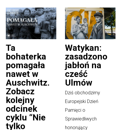
Ta
Watykan:
bohaterka
zasadzono
pomagała
jabłoń na
nawet w
cześć
Auschwitz.
Ulmów
Zobacz
Dziś obchodzimy
kolejny
Europejski Dzień
odcinek
Pamięci o
cyklu “Nie
Sprawiedliwych
tylko
honorujący