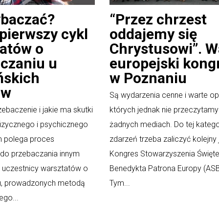
ybaczać?
“Przez chrzest
pierwszy cykl
oddajemy się
atów o
Chrystusowi”. 
czaniu u
europejski kong
ńskich
w Poznaniu
ów
Są wydarzenia cenne i warte opi
ebaczenie i jakie ma skutki
których jednak nie przeczytam
fizycznego i psychicznego
żadnych mediach. Do tej kategor
m polega proces
zdarzeń trzeba zaliczyć kolejny 
do przebaczania innym
Kongres Stowarzyszenia Święt
 uczestnicy warsztatów o
Benedykta Patrona Europy (AS
u, prowadzonych metodą
Tym...
go...