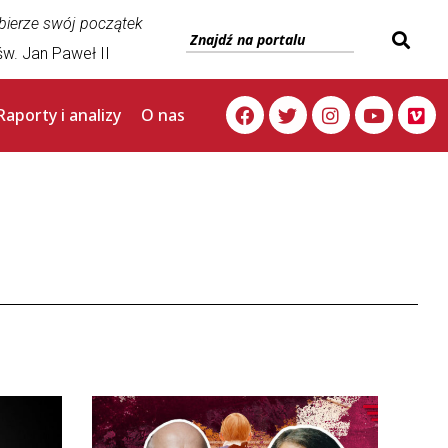
 bierze swój początek
w. Jan Paweł II
Raporty i analizy
O nas