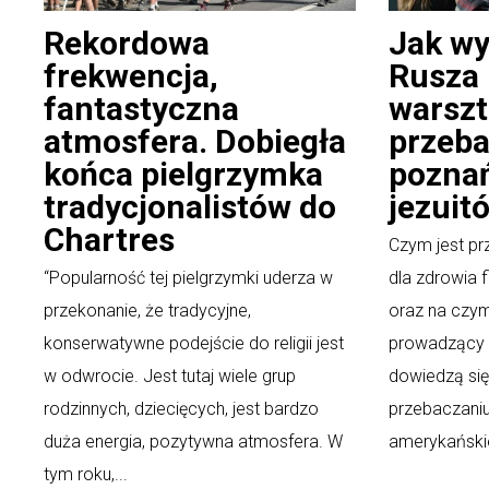
Rekordowa
Jak w
frekwencja,
Rusza 
fantastyczna
warszt
atmosfera. Dobiegła
przeba
końca pielgrzymka
pozna
tradycjonalistów do
jezuit
Chartres
Czym jest prz
“Popularność tej pielgrzymki uderza w
dla zdrowia 
przekonanie, że tradycyjne,
oraz na czy
konserwatywne podejście do religii jest
prowadzący 
w odwrocie. Jest tutaj wiele grup
dowiedzą się
rodzinnych, dziecięcych, jest bardzo
przebaczani
duża energia, pozytywna atmosfera. W
amerykańskie
tym roku,...