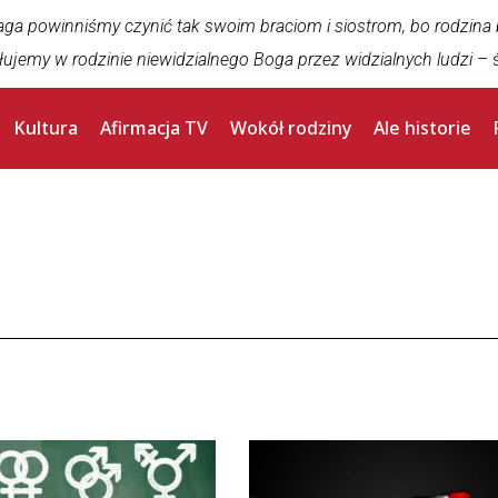
aga powinniśmy czynić tak swoim braciom i siostrom, bo rodzina
łujemy w rodzinie niewidzialnego Boga przez widzialnych ludzi
– ś
Kultura
Afirmacja TV
Wokół rodziny
Ale historie