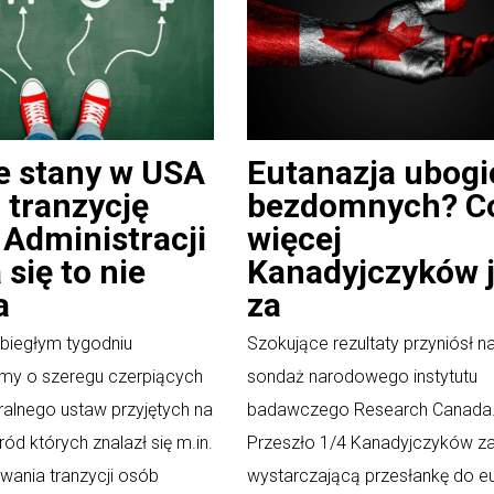
e stany w USA
Eutanazja ubogi
 tranzycję
bezdomnych? C
. Administracji
więcej
 się to nie
Kanadyjczyków j
a
za
biegłym tygodniu
Szokujące rezultaty przyniósł 
my o szeregu czerpiących
sondaż narodowego instytutu
ralnego ustaw przyjętych na
badawczego Research Canada
ród których znalazł się m.in.
Przeszło 1/4 Kanadyjczyków z
ania tranzycji osób
wystarczającą przesłankę do eu