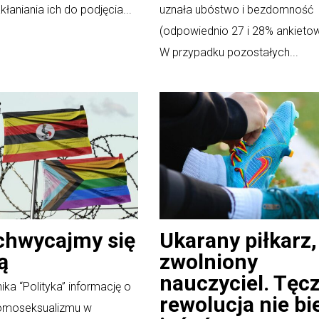
akłaniania ich do podjęcia...
uznała ubóstwo i bezdomność
(odpowiednio 27 i 28% ankieto
W przypadku pozostałych...
chwycajmy się
Ukarany piłkarz,
ą
zwolniony
nauczyciel. Tęc
ika “Polityka” informację o
rewolucja nie bi
homoseksualizmu w