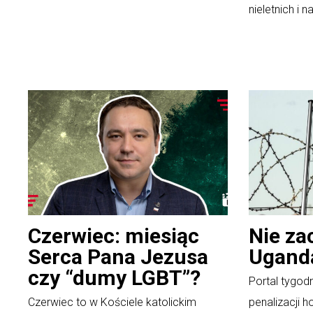
nieletnich i n
Czerwiec: miesiąc
Nie za
Serca Pana Jezusa
Ugand
czy “dumy LGBT”?
Portal tygodn
Czerwiec to w Kościele katolickim
penalizacji 