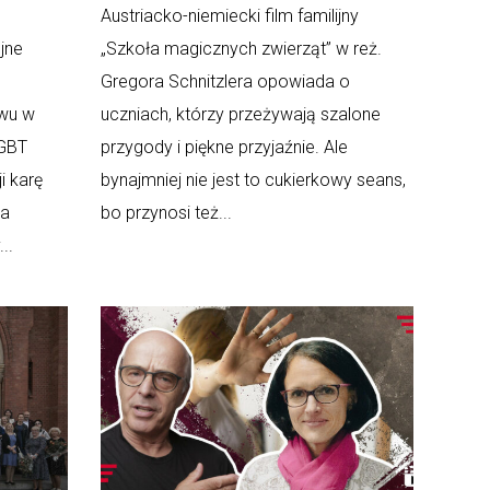
Austriacko-niemiecki film familijny
jne
„Szkoła magicznych zwierząt” w reż.
Gregora Schnitzlera opowiada o
twu w
uczniach, którzy przeżywają szalone
LGBT
przygody i piękne przyjaźnie. Ale
i karę
bynajmniej nie jest to cukierkowy seans,
ia
bo przynosi też...
..