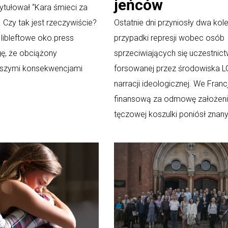
jeńców
ytułował “Kara śmieci za
 Czy tak jest rzeczywiście?
Ostatnie dni przyniosły dwa kole
libleftowe oko.press
przypadki represji wobec osób
ę, że obciążony
sprzeciwiających się uczestnic
jszymi konsekwencjami
forsowanej przez środowiska 
.
narracji ideologicznej. We Francj
finansową za odmowę założen
tęczowej koszulki poniósł znany.