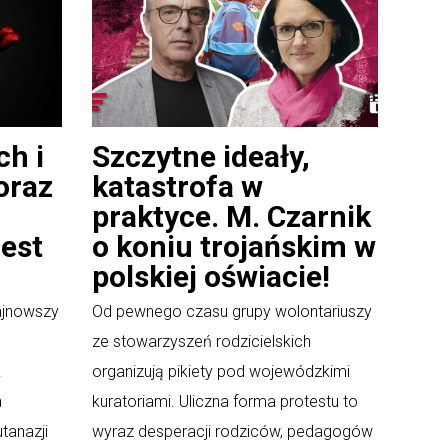
ch i
Szczytne ideały,
oraz
katastrofa w
praktyce. M. Czarnik
est
o koniu trojańskim w
polskiej oświacie!
najnowszy
Od pewnego czasu grupy wolontariuszy
ze stowarzyszeń rodzicielskich
.
organizują pikiety pod wojewódzkimi
a
kuratoriami. Uliczna forma protestu to
tanazji
wyraz desperacji rodziców, pedagogów