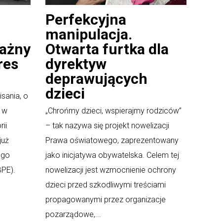
Perfekcyjna
manipulacja.
Ważny
Otwarta furtka dla
res
dyrektyw
deprawujących
dzieci
sania, o
y w
„Chrońmy dzieci, wspierajmy rodziców”
ii
– tak nazywa się projekt nowelizacji
już
Prawa oświatowego, zaprezentowany
ego
jako inicjatywa obywatelska. Celem tej
BPE).
nowelizacji jest wzmocnienie ochrony
dzieci przed szkodliwymi treściami
propagowanymi przez organizacje
pozarządowe,...