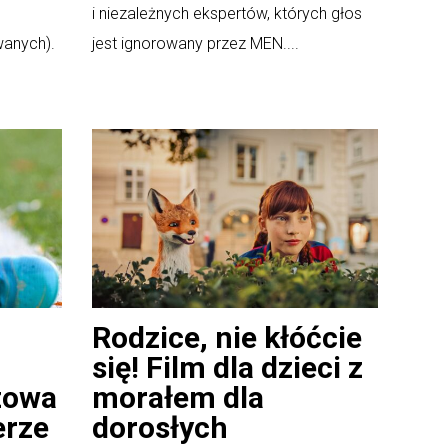
i niezależnych ekspertów, których głos
wanych).
jest ignorowany przez MEN....
Rodzice, nie kłóćcie
się! Film dla dzieci z
zowa
morałem dla
erze
dorosłych