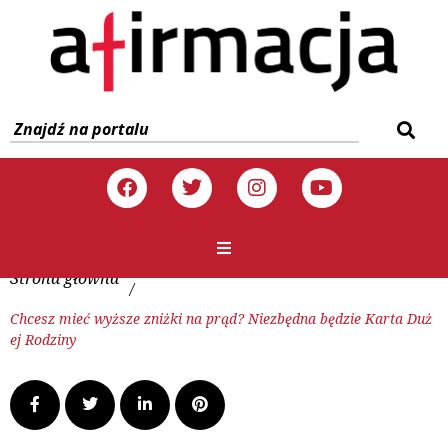
Strona główna
/
Chcesz mieć wyższe zniżki na prąd? Niezbędna będzie Karta Duż
ej Rodziny