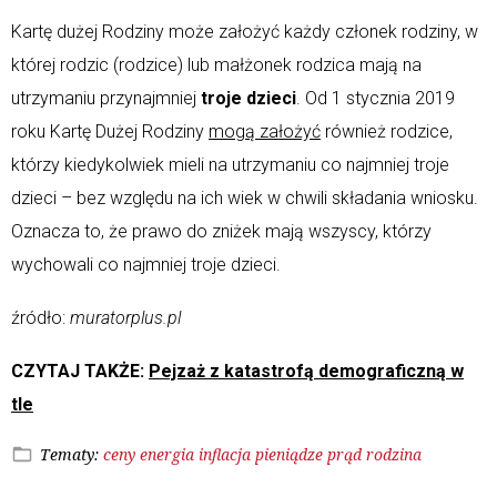
Kartę dużej Rodziny może założyć każdy członek rodziny, w
której rodzic (rodzice) lub małżonek rodzica mają na
utrzymaniu przynajmniej
troje dzieci
. Od 1 stycznia 2019
roku Kartę Dużej Rodziny
mogą założyć
również rodzice,
którzy kiedykolwiek mieli na utrzymaniu co najmniej troje
dzieci – bez względu na ich wiek w chwili składania wniosku.
Oznacza to, że prawo do zniżek mają wszyscy, którzy
wychowali co najmniej troje dzieci.
źródło:
muratorplus.pl
CZYTAJ TAKŻE:
Pejzaż z katastrofą demograficzną w
tle
Tematy:
ceny
energia
inflacja
pieniądze
prąd
rodzina