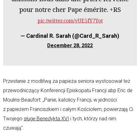
pour notre cher Pape émérite. +RS
pic.twitter.com/vUE5fY7Yot
— Cardinal R. Sarah (@Card_R_Sarah)
December 28, 2022
Przesłanie z modlitwą za papieża seniora wystosował też
przewodniczący Konferencji Episkopatu Francji abp Eric de
Moulins-Beaufort: „Panie, katolicy Francji, w jedności
z papieżem Franciszkiem i całym Kościołem, powierzają Ci
Twojego
sługę Benedykta XVI
i tych, którzy nad nim
czuwają”.