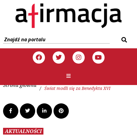
Strona główna
/
Świat modli się za Benedykta XVI
AKTUALNOŚCI