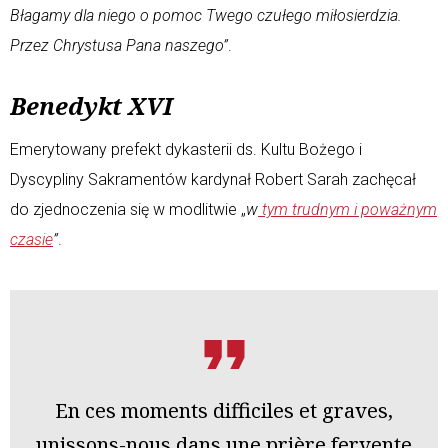
Błagamy dla niego o pomoc Twego czułego miłosierdzia.
Przez Chrystusa Pana naszego”
.
Benedykt XVI
Emerytowany prefekt dykasterii ds. Kultu Bożego i
Dyscypliny Sakramentów kardynał Robert Sarah zachęcał
do zjednoczenia się w modlitwie „
w
tym trudnym i poważnym
czasie
”
.
En ces moments difficiles et graves,
unissons-nous dans une prière fervente