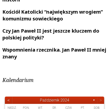
Kościół Katolicki “największym wrogiem”
komunizmu sowieckiego
Czy Jan Paweł II jest jeszcze kluczem do
polskiej polityki?
Wspomnienia rzecznika. Jan Paweł II mniej
znany
Kalendarium
<
>
Październik 2024
▼
NIEDZ.
PON.
WT.
ŚR.
CZW.
PT.
SOB.