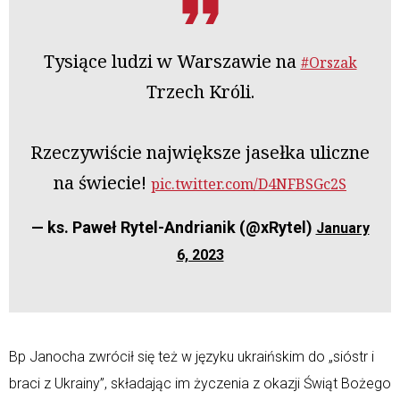
Tysiące ludzi w Warszawie na
#Orszak
Trzech Króli.
Rzeczywiście największe jasełka uliczne
na świecie!
pic.twitter.com/D4NFBSGc2S
— ks. Paweł Rytel-Andrianik (@xRytel)
January
6, 2023
Bp Janocha zwrócił się też w języku ukraińskim do „sióstr i
braci z Ukrainy”, składając im życzenia z okazji Świąt Bożego