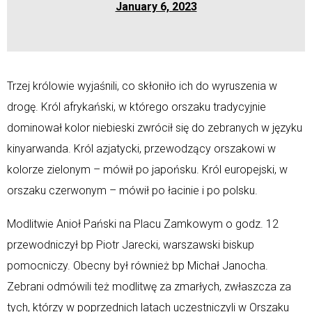
January 6, 2023
Trzej królowie wyjaśnili, co skłoniło ich do wyruszenia w
drogę. Król afrykański, w którego orszaku tradycyjnie
dominował kolor niebieski zwrócił się do zebranych w języku
kinyarwanda. Król azjatycki, przewodzący orszakowi w
kolorze zielonym – mówił po japońsku. Król europejski, w
orszaku czerwonym – mówił po łacinie i po polsku.
Modlitwie Anioł Pański na Placu Zamkowym o godz. 12
przewodniczył bp Piotr Jarecki, warszawski biskup
pomocniczy. Obecny był również bp Michał Janocha.
Zebrani odmówili też modlitwę za zmarłych, zwłaszcza za
tych, którzy w poprzednich latach uczestniczyli w Orszaku