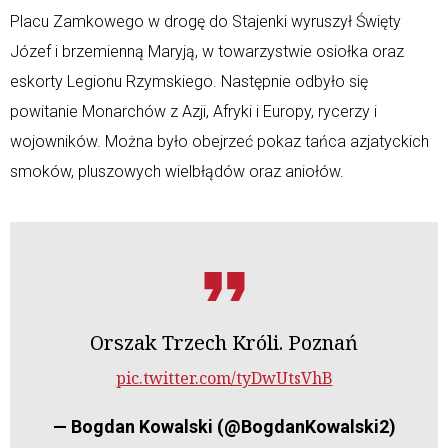
Placu Zamkowego w drogę do Stajenki wyruszył Święty
Józef i brzemienną Maryją, w towarzystwie osiołka oraz
eskorty Legionu Rzymskiego. Następnie odbyło się
powitanie Monarchów z Azji, Afryki i Europy, rycerzy i
wojowników. Można było obejrzeć pokaz tańca azjatyckich
smoków, pluszowych wielbłądów oraz aniołów.
Orszak Trzech Króli. Poznań
pic.twitter.com/tyDwUtsVhB
— Bogdan Kowalski (@BogdanKowalski2)