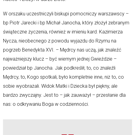
W orszaku uczestniczyli biskupi pomocniczy warszawscy –
bp Piotr Jarecki i bp Michał Janocha, który złożył zebranym
świąteczne życzenia, również w imieniu kard. Kazimierza
Nycza, nieobecnego z powodu wyjazdu do Rzymu na
pogrzeb Benedykta XVI. – Mędrcy nas uczą, jak znaleźć
najważniejszy klucz – być wiernym jednej Gwieździe –
powiedział bp Janocha. Jak podkreślił, to, co znaleźli
Mędrcy, to, Kogo spotkali, było kompletnie inne, niż to, co
sobie wyobrażali. Widok Matki i Dziecka był piękny, ale
bardzo zwyczajny. Jest to – jak zauważył – przesłanie dla
nas: o odkrywaniu Boga w codzienności.