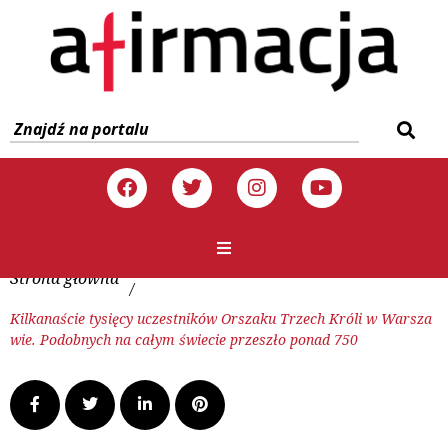
Strona główna
/
Kilkanaście tysięcy uczestników Orszaku Trzech Króli w Warsza
wie. Podobnych na całym świecie przeszło ponad 750