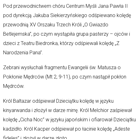
Pod przewodnictwem chóru Centrum Myśli Jana Pawła II
pod dyrekcją Jakuba Siekierzyńskiego odśpiewano kolędę
przewodnią XV Orszaku Trzech Króli „O Gwiazdo
Betlejemska”, po czym wystąpiła grupa pasterzy – ojców i
dzieci z Teatru Biedronka, którzy odśpiewali kolędę „Z
Narodzenia Pana”.
Zebrani wysłuchali fragmentu Ewangelii św. Matusza o
Pokłonie Mędrców (Mt 2, 9-11), po czym nastąpił pokłon
Mędrców.
Król Baltazar odśpiewał Dzieciątku kolędę w języku
kinyarwanda i złożył w darze mirrę. Król Melchior zaśpiewał
kolędę „Cicha Noc” w języku japońskim i ofiarował Dzieciątku
kadzidło. Król Kacper odśpiewał po łacinie kolędę „Adeste
fideles” i złożył w darze złoto.