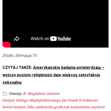
Źródło: Afirmacja TV
CZYTAJ TAKŻE:
Amerykańskie badania potwierdzają –
wyższy poziom religijności daje większą satysfakcję
seksualną
Tematy:
dr Magdalena Siemion
Instytut Dialogu Międzykulturowego
Jan Paweł II
kobiecość
konserwatyzm
lidia sankowska-grabczuk
małżeństwo
męskość