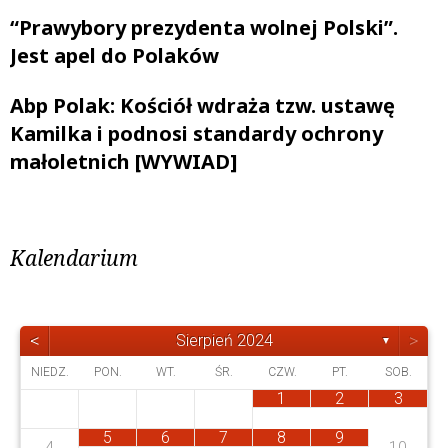
“Prawybory prezydenta wolnej Polski”.
Jest apel do Polaków
Abp Polak: Kościół wdraża tzw. ustawę
Kamilka i podnosi standardy ochrony
małoletnich [WYWIAD]
Kalendarium
<
>
Sierpień 2024
▼
NIEDZ.
PON.
WT.
ŚR.
CZW.
PT.
SOB.
1
2
3
4
4
1
3
3
0
3
1
2
0
3
1
1
5
6
7
8
9
1
0
2
4
10