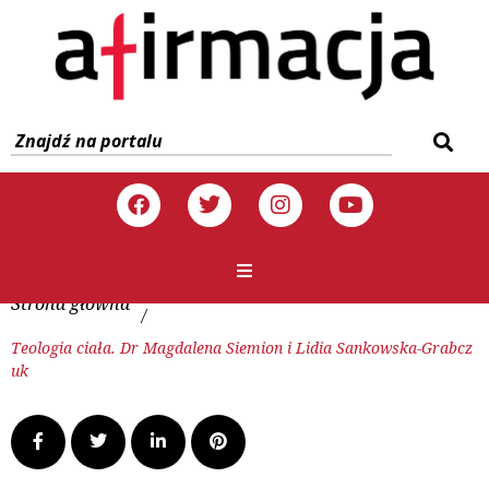
Strona główna
/
Teologia ciała. Dr Magdalena Siemion i Lidia Sankowska-Grabcz
uk