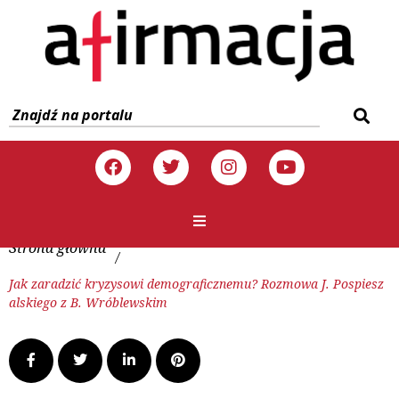
Strona główna
/
Jak zaradzić kryzysowi demograficznemu? Rozmowa J. Pospiesz
alskiego z B. Wróblewskim