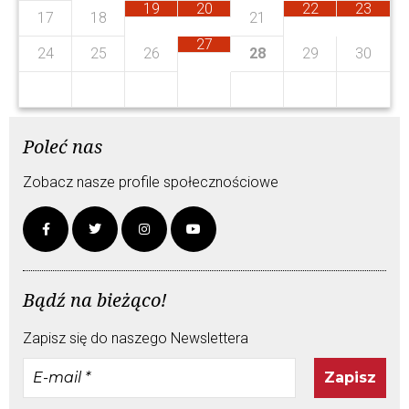
0
6
8
2
5
4
6
19
20
22
23
4
2
17
18
21
0
1
9
1
27
9
24
25
26
28
29
30
Poleć nas
Zobacz nasze profile społecznościowe
Bądź na bieżąco!
Zapisz się do naszego Newslettera
E-
mail
*