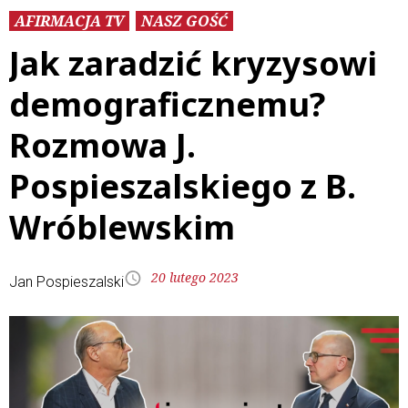
AFIRMACJA TV
NASZ GOŚĆ
Jak zaradzić kryzysowi
demograficznemu?
Rozmowa J.
Pospieszalskiego z B.
Wróblewskim
20 lutego 2023
Jan Pospieszalski