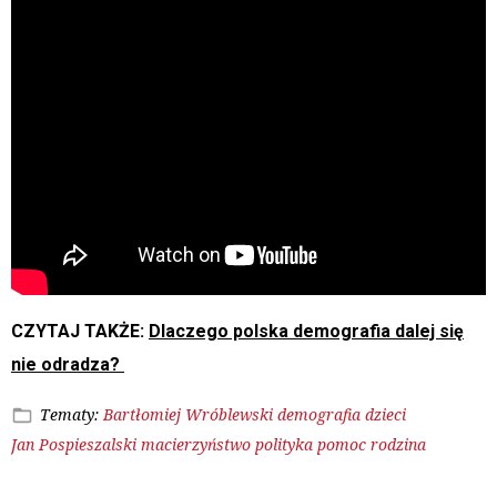
CZYTAJ TAKŻE:
Dlaczego polska demografia dalej się
nie odradza?
Tematy:
Bartłomiej Wróblewski
demografia
dzieci
Jan Pospieszalski
macierzyństwo
polityka
pomoc
rodzina