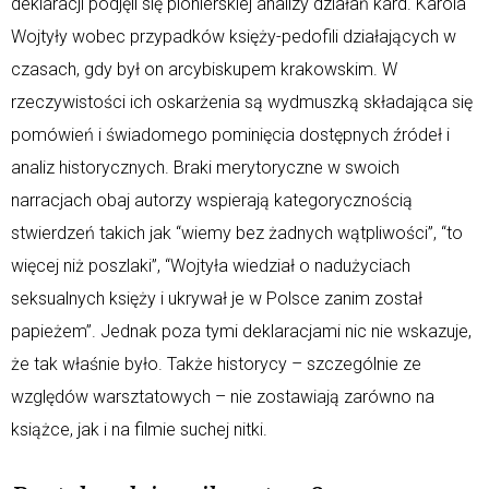
deklaracji podjęli się pionierskiej analizy działań kard. Karola
Wojtyły wobec przypadków księży-pedofili działających w
czasach, gdy był on arcybiskupem krakowskim. W
rzeczywistości ich oskarżenia są wydmuszką składająca się
pomówień i świadomego pominięcia dostępnych źródeł i
analiz historycznych. Braki merytoryczne w swoich
narracjach obaj autorzy wspierają kategorycznością
stwierdzeń takich jak “wiemy bez żadnych wątpliwości”, “to
więcej niż poszlaki”, “Wojtyła wiedział o nadużyciach
seksualnych księży i ukrywał je w Polsce zanim został
papieżem”. Jednak poza tymi deklaracjami nic nie wskazuje,
że tak właśnie było. Także historycy – szczególnie ze
względów warsztatowych – nie zostawiają zarówno na
książce, jak i na filmie suchej nitki.