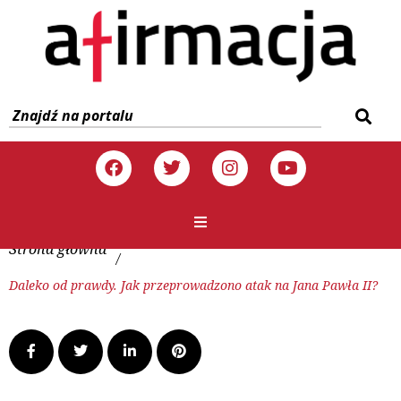
Strona główna
/
Daleko od prawdy. Jak przeprowadzono atak na Jana Pawła II?