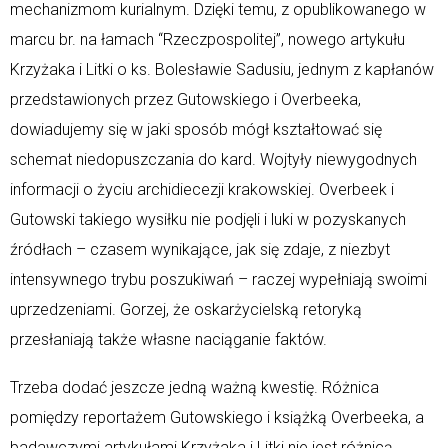
mechanizmom kurialnym. Dzięki temu, z opublikowanego w
marcu br. na łamach “Rzeczpospolitej”, nowego artykułu
Krzyżaka i Litki o ks. Bolesławie Sadusiu, jednym z kapłanów
przedstawionych przez Gutowskiego i Overbeeka,
dowiadujemy się w jaki sposób mógł kształtować się
schemat niedopuszczania do kard. Wojtyły niewygodnych
informacji o życiu archidiecezji krakowskiej. Overbeek i
Gutowski takiego wysiłku nie podjęli i luki w pozyskanych
źródłach – czasem wynikające, jak się zdaje, z niezbyt
intensywnego trybu poszukiwań – raczej wypełniają swoimi
uprzedzeniami. Gorzej, że oskarżycielską retoryką
przesłaniają także własne naciąganie faktów.
Trzeba dodać jeszcze jedną ważną kwestię. Różnica
pomiędzy reportażem Gutowskiego i książką Overbeeka, a
badawczymi artykułami Krzyżaka i Litki nie jest różnicą