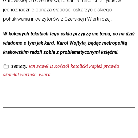
Gutowskiego i Overbeeka, to sama treść ich artykułów
jednoznacznie obnaża słabości oskarżycielskiego
pohukiwania inkwizytorów z Czerskiej i Wiertniczej.
W kolejnych tekstach tego cyklu przyjrzę się temu, co na dziś
wiadomo o tym jak kard. Karol Wojtyła, będąc metropolitą
krakowskim radził sobie z problematycznymi księżmi.
Tematy:
Jan Paweł II
Kościół katolicki
Papież
prawda
skandal
wartości
wiara
Poprzedni wpis
Następny wpis