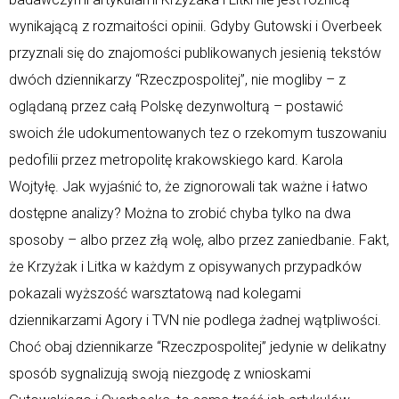
wynikającą z rozmaitości opinii. Gdyby Gutowski i Overbeek
przyznali się do znajomości publikowanych jesienią tekstów
dwóch dziennikarzy “Rzeczpospolitej”, nie mogliby – z
oglądaną przez całą Polskę dezynwolturą – postawić
swoich źle udokumentowanych tez o rzekomym tuszowaniu
pedofilii przez metropolitę krakowskiego kard. Karola
Wojtyłę. Jak wyjaśnić to, że zignorowali tak ważne i łatwo
dostępne analizy? Można to zrobić chyba tylko na dwa
sposoby – albo przez złą wolę, albo przez zaniedbanie. Fakt,
że Krzyżak i Litka w każdym z opisywanych przypadków
pokazali wyższość warsztatową nad kolegami
dziennikarzami Agory i TVN nie podlega żadnej wątpliwości.
Choć obaj dziennikarze “Rzeczpospolitej” jedynie w delikatny
sposób sygnalizują swoją niezgodę z wnioskami