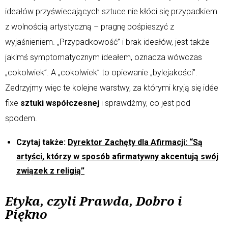
ideałów przyświecających sztuce nie kłóci się przypadkiem
z wolnością artystyczną – pragnę pośpieszyć z
wyjaśnieniem. „Przypadkowość” i brak ideałów, jest także
jakimś symptomatycznym ideałem, oznacza wówczas
„cokolwiek”. A „cokolwiek” to opiewanie „bylejakości”.
Zedrzyjmy więc te kolejne warstwy, za którymi kryją się idée
fixe
sztuki współczesnej
i sprawdźmy, co jest pod
spodem.
Czytaj także:
Dyrektor Zachęty dla Afirmacji: “Są
artyści, którzy w sposób afirmatywny akcentują swój
związek z religią”
Etyka, czyli Prawda, Dobro i
Piękno