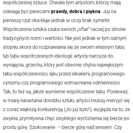
współczesnej sztuce. Chwała tym artystom, którzy mają
odwagę być piewcami
prawdy, dobra i piękna
. Już na
pierwszy rzut oka kłuje jednak w oczy brak symetrii.
Współczesna sztuka szuka swoich „ofiar” raczej po stronie
tradycyjnych norm i wartości. Nie jest jednak w tym samym
stopniu skora do rozprawiania się ze swoim własnym tabu
lub tabu współczesnych ideologii: artysty-narcyza do
wynajęcia, grzechu, który jest obecnie chyba największym
tabu współczesności, lęku przed ideałami, programowego
cynizmu czy programowego wzmacniania odmienności.
Tak, to też są, jakże wymierne współczesne tabu. Ponieważ,
w miarę narastania dorobku sztuki, artyści muszą mierzyć się
z coraz większą konkurencją („to już było”), wygląda na to, że
zwykła, prymitywna chęć zwykłego wyróżnienia się bierze po
prostu górę. Szokowanie – bierze górę nad sensem. Czy