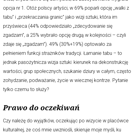
opcja nr 1. Otóż polscy artyści, w 69% poparli opcję „walki z
tabu” i „przekraczania granic” jako wizji sztuki, która im
przyświeca (44% odpowiedziało „zdecydowanie się
zgadzam”, a 25% wybrało opcję drugą w kolejności – czyli
zdaje się „zgadzam”). 49% (30%+19%) optowało za
pełnieniem funkcji strażników tradycji. Łamanie tabu – to
jednak pasożytnicza wizja sztuki: kierunek na dekonstrukcję
wartości, grup społecznych, szukanie dziury w całym, często
zohydzanie, podważanie, życie w wiecznej kontrze. Pytanie
tylko czemu to służy?
Prawo do oczekiwań
Czy należę do wyjątków, oczekując po wizycie w placówce
kulturalnej, że coś mnie uwzniośli, skieruje moje myśli, ku