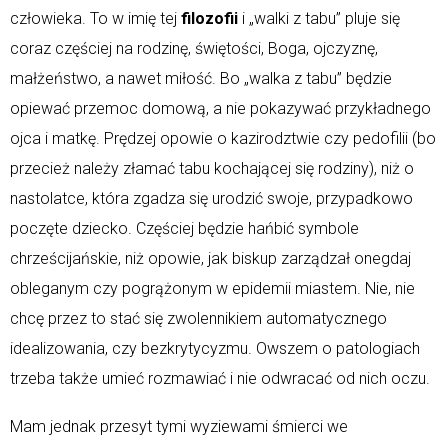
człowieka. To w imię tej
filozofii
i „walki z tabu” pluje się
coraz częściej na rodzinę, świętości, Boga, ojczyznę,
małżeństwo, a nawet miłość. Bo „walka z tabu” będzie
opiewać przemoc domową, a nie pokazywać przykładnego
ojca i matkę. Prędzej opowie o kazirodztwie czy pedofilii (bo
przecież należy złamać tabu kochającej się rodziny), niż o
nastolatce, która zgadza się urodzić swoje, przypadkowo
poczęte dziecko. Częściej będzie hańbić symbole
chrześcijańskie, niż opowie, jak biskup zarządzał onegdaj
obleganym czy pogrążonym w epidemii miastem. Nie, nie
chcę przez to stać się zwolennikiem automatycznego
idealizowania, czy bezkrytycyzmu. Owszem o patologiach
trzeba także umieć rozmawiać i nie odwracać od nich oczu.
Mam jednak przesyt tymi wyziewami śmierci we