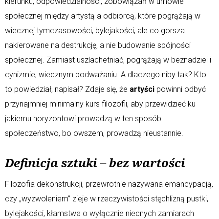
kierunku, odpowiedzialności, zobowiązań w umowie
społecznej między artystą a odbiorcą, które pogrążają w
wiecznej tymczasowości, bylejakości, ale co gorsza
nakierowane na destrukcję, a nie budowanie spójności
społecznej. Zamiast uszlachetniać, pogrążają w beznadziei i
cynizmie, wiecznym podważaniu. A dlaczego niby tak? Kto
to powiedział, napisał? Zdaje się, że
artyści
powinni odbyć
przynajmniej minimalny kurs filozofii, aby przewidzieć ku
jakiemu horyzontowi prowadzą w ten sposób
społeczeństwo, bo owszem, prowadzą nieustannie.
Definicja sztuki – bez wartości
Filozofia dekonstrukcji, przewrotnie nazywana emancypacją,
czy „wyzwoleniem” zieje w rzeczywistości stęchlizną pustki,
bylejakości, kłamstwa o wyłącznie niecnych zamiarach