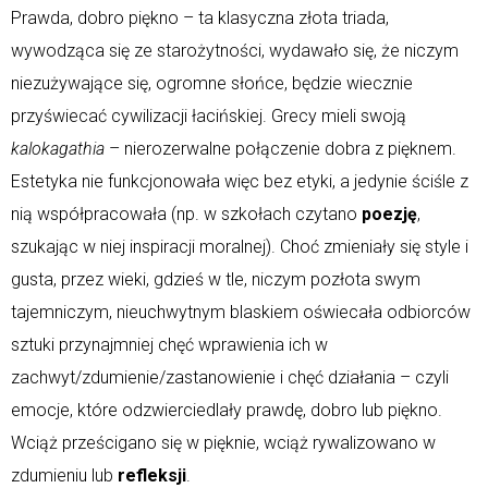
Prawda, dobro piękno – ta klasyczna złota triada,
wywodząca się ze starożytności, wydawało się, że niczym
niezużywające się, ogromne słońce, będzie wiecznie
przyświecać cywilizacji łacińskiej. Grecy mieli swoją
kalokagathia
– nierozerwalne połączenie dobra z pięknem.
Estetyka nie funkcjonowała więc bez etyki, a jedynie ściśle z
nią współpracowała (np. w szkołach czytano
poezję
,
szukając w niej inspiracji moralnej). Choć zmieniały się style i
gusta, przez wieki, gdzieś w tle, niczym pozłota swym
tajemniczym, nieuchwytnym blaskiem oświecała odbiorców
sztuki przynajmniej chęć wprawienia ich w
zachwyt/zdumienie/zastanowienie i chęć działania – czyli
emocje, które odzwierciedlały prawdę, dobro lub piękno.
Wciąż prześcigano się w pięknie, wciąż rywalizowano w
zdumieniu lub
refleksji
.