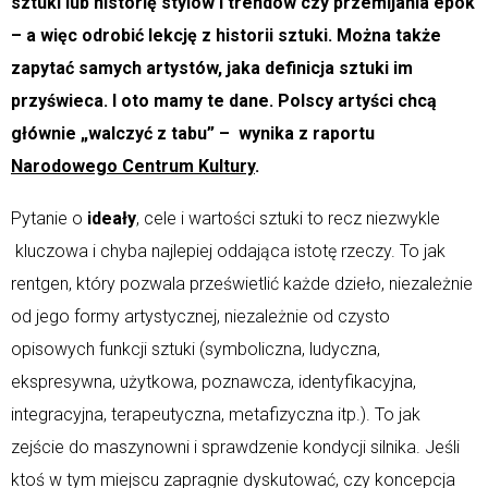
sztuki lub historię stylów i trendów czy przemijania epok
– a więc odrobić lekcję z historii sztuki. Można także
zapytać samych artystów, jaka definicja sztuki im
przyświeca. I oto mamy te dane. Polscy artyści chcą
głównie „walczyć z tabu” – wynika z raportu
Narodowego Centrum Kultury
.
Pytanie o
ideały
, cele i wartości sztuki to recz niezwykle
kluczowa i chyba najlepiej oddająca istotę rzeczy. To jak
rentgen, który pozwala prześwietlić każde dzieło, niezależnie
od jego formy artystycznej, niezależnie od czysto
opisowych funkcji sztuki (symboliczna, ludyczna,
ekspresywna, użytkowa, poznawcza, identyfikacyjna,
integracyjna, terapeutyczna, metafizyczna itp.). To jak
zejście do maszynowni i sprawdzenie kondycji silnika. Jeśli
ktoś w tym miejscu zapragnie dyskutować, czy koncepcja