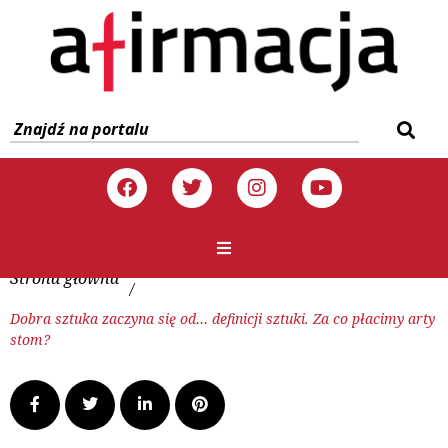
Strona główna
/
Dobra sztuka zaczyna się od… definicji sztuki. Za co płacimy arty
stom?