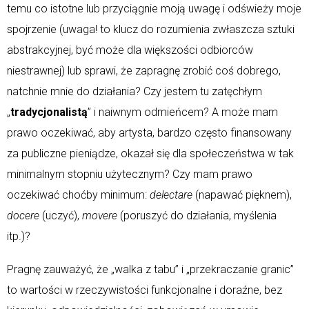
temu co istotne lub przyciągnie moją uwagę i odświeży moje
spojrzenie (uwaga! to klucz do rozumienia zwłaszcza sztuki
abstrakcyjnej, być może dla większości odbiorców
niestrawnej) lub sprawi, że zapragnę zrobić coś dobrego,
natchnie mnie do działania? Czy jestem tu zatęchłym
„
tradycjonalistą
” i naiwnym odmieńcem? A może mam
prawo oczekiwać, aby artysta, bardzo często finansowany
za publiczne pieniądze, okazał się dla społeczeństwa w tak
minimalnym stopniu użytecznym? Czy mam prawo
oczekiwać choćby minimum:
delectare
(napawać pięknem),
docere
(uczyć),
movere
(poruszyć do działania, myślenia
itp.)?
Pragnę zauważyć, że „walka z tabu” i „przekraczanie granic”
to wartości w rzeczywistości funkcjonalne i doraźne, bez