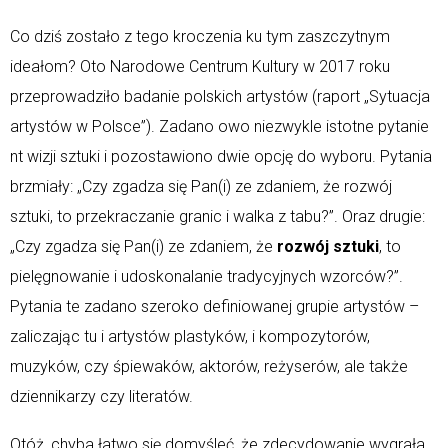
Co dziś zostało z tego kroczenia ku tym zaszczytnym
ideałom? Oto Narodowe Centrum Kultury w 2017 roku
przeprowadziło badanie polskich artystów (raport „Sytuacja
artystów w Polsce”). Zadano owo niezwykle istotne pytanie
nt wizji sztuki i pozostawiono dwie opcję do wyboru. Pytania
brzmiały: „Czy zgadza się Pan(i) ze zdaniem, że rozwój
sztuki, to przekraczanie granic i walka z tabu?”. Oraz drugie:
„Czy zgadza się Pan(i) ze zdaniem, że
rozwój sztuki
, to
pielęgnowanie i udoskonalanie tradycyjnych wzorców?”.
Pytania te zadano szeroko definiowanej grupie artystów –
zaliczając tu i artystów plastyków, i kompozytorów,
muzyków, czy śpiewaków, aktorów, reżyserów, ale także
dziennikarzy czy literatów.
Otóż, chyba łatwo się domyśleć, że zdecydowanie wygrała