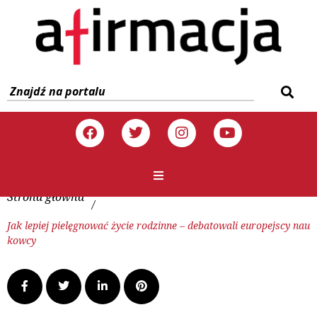
Strona główna
/
Jak lepiej pielęgnować życie rodzinne – debatowali europejscy nau
kowcy