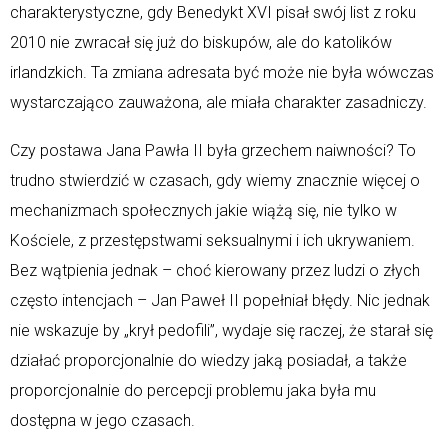
charakterystyczne, gdy Benedykt XVI pisał swój list z roku
2010 nie zwracał się już do biskupów, ale do katolików
irlandzkich. Ta zmiana adresata być może nie była wówczas
wystarczająco zauważona, ale miała charakter zasadniczy.
Czy postawa Jana Pawła II była grzechem naiwności? To
trudno stwierdzić w czasach, gdy wiemy znacznie więcej o
mechanizmach społecznych jakie wiążą się, nie tylko w
Kościele, z przestępstwami seksualnymi i ich ukrywaniem.
Bez wątpienia jednak – choć kierowany przez ludzi o złych
często intencjach – Jan Paweł II popełniał błędy. Nic jednak
nie wskazuje by „krył pedofili”, wydaje się raczej, że starał się
działać proporcjonalnie do wiedzy jaką posiadał, a także
proporcjonalnie do percepcji problemu jaka była mu
dostępna w jego czasach.