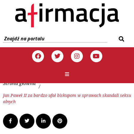
Strona główna
/
Jan Paweł II za bardzo ufał biskupom w sprawach skandali seksu
alnych