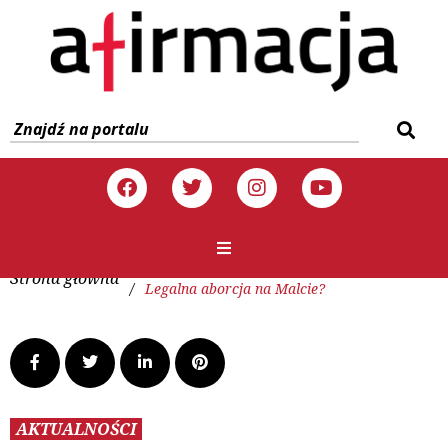
Strona główna
/
Legalna aborcja na Malcie?
AKTUALNOŚCI