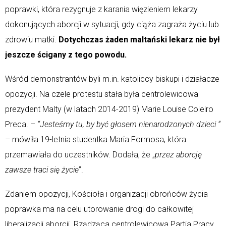
poprawki, która rezygnuje z karania więzieniem lekarzy
dokonujących aborcji w sytuacji, gdy ciąża zagraża życiu lub
zdrowiu matki.
Dotychczas żaden maltański lekarz nie był
jeszcze ścigany z tego powodu.
Wśród demonstrantów byli m.in. katoliccy biskupi i działacze
opozycji. Na czele protestu stała była centrolewicowa
prezydent Malty (w latach 2014-2019) Marie Louise Coleiro
Preca.
– “Jesteśmy tu, by być głosem nienarodzonych dzieci “
– mówiła 19-letnia studentka Maria Formosa, która
przemawiała do uczestników. Dodała, że „
przez aborcję
zawsze traci się życie
”.
Zdaniem opozycji, Kościoła i organizacji obrońców życia
poprawka ma na celu utorowanie drogi do całkowitej
liberalizacji aborcji. Rządząca centrolewicowa Partia Pracy