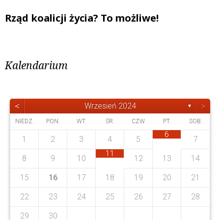
Rząd koalicji życia? To możliwe!
Kalendarium
<
>
Wrzesień 2024
▼
NIEDZ.
PON.
WT.
ŚR.
CZW.
PT.
SOB.
6
1
2
3
4
5
7
4
4
1
3
3
0
3
1
2
0
3
1
1
11
0
1
0
2
8
9
10
12
13
14
8
0
7
8
1
6
9
5
7
0
5
8
8
3
2
4
7
2
5
5
5
8
0
6
0
6
7
7
9
5
15
16
17
18
19
20
21
0
9
9
7
7
3
4
7
3
5
8
6
0
2
5
4
6
4
2
22
23
24
25
26
27
28
0
1
9
1
9
29
30