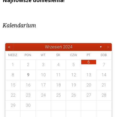
Najnowsze doniesienia!
Kalendarium
<
>
Wrzesień 2024
▼
NIEDZ.
PON.
WT.
ŚR.
CZW.
PT.
SOB.
6
1
2
3
4
5
7
4
4
1
3
3
0
3
1
2
0
3
1
1
0
1
0
2
8
9
10
11
12
13
14
8
0
7
8
1
6
9
5
7
0
5
8
8
3
2
4
7
2
5
5
5
8
0
6
0
6
7
7
9
5
15
16
17
18
19
20
21
0
9
9
7
7
3
4
7
3
5
8
6
0
2
5
4
6
4
2
22
23
24
25
26
27
28
0
1
9
1
9
29
30