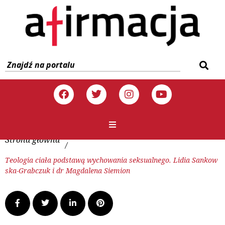
Strona główna
/
Teologia ciała podstawą wychowania seksualnego. Lidia Sankow
ska-Grabczuk i dr Magdalena Siemion