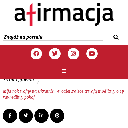
Strona główna
/
Mija rok wojny na Ukrainie. W całej Polsce trwają modlitwy o sp
rawiedliwy pokój