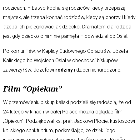
rodzicach. – Łatwo kocha się rodziców, kiedy przepiszą
majątek, ale trzeba kochać rodziców, kiedy są chorzy i kiedy
trzeba ich pielęgnować jak dziecko. Dramatem dla rodzica
jest gdy dziecko o nim nie pamięta – powiedział bp Osial.
Po komunii św. w Kaplicy Cudownego Obrazu św. Józefa
Kaliskiego bp Wojciech Osial w obecności biskupów
zawierzył św. Józefowi
rodziny
i dzieci nienarodzone.
Film “Opiekun”
W przemówieniu biskup kaliski podzielił się radością, że od
24 lutego w kinach w całej Polsce można oglądać film
„Opiekun”. Podziękował ks. prał. Jackowi Plocie, kustoszowi
kaliskiego sanktuarium, podkreślając, że dzięki jego
inicjatywie i wytrwałym staraniom ten film o św. Józefie