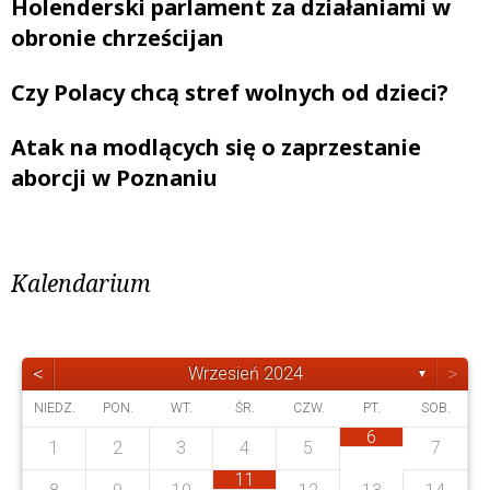
Holenderski parlament za działaniami w
obronie chrześcijan
Czy Polacy chcą stref wolnych od dzieci?
Atak na modlących się o zaprzestanie
aborcji w Poznaniu
Kalendarium
<
>
Wrzesień 2024
▼
NIEDZ.
PON.
WT.
ŚR.
CZW.
PT.
SOB.
6
1
2
3
4
5
7
4
4
1
3
3
0
3
1
2
0
3
1
1
11