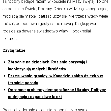
są rodziny będące razem w kościele na Mszy świętej. To one
są odbiciem Świętej Rodziny. Dziecko widzi klęczącego ojca,
modlącą się matkę i patrząc uczy się. Nie trzeba wtedy wiele
mówić, bo postawa i gesty same mówią. Dziękuję wam
rodzice za dawane świadectwo wiary – podkreślał
hierarcha.
Czytaj także:
Zbrodnie na dzieciach. Rosjanie porywają i
indoktrynują małych Ukraińców
Przesuwanie granicy: w Kanadzie zabito dziecko w
terminie porodu
Ogromne problemy demograficzne Ukrainy. Politycy
podejmują rozpaczliwe kroki
Prosił, aby dorosłe dzieci nie zapominały o swoich