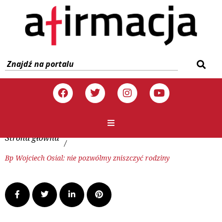
Strona główna
/
Bp Wojciech Osial: nie pozwólmy zniszczyć rodziny