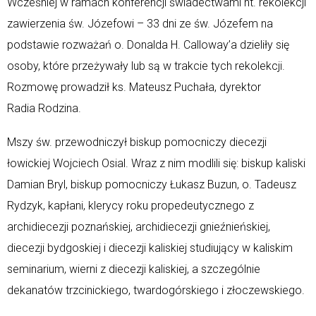
Wcześniej w ramach konferencji świadectwami nt. rekolekcji
zawierzenia św. Józefowi – 33 dni ze św. Józefem na
podstawie rozważań o. Donalda H. Calloway’a dzieliły się
osoby, które przeżywały lub są w trakcie tych rekolekcji.
Rozmowę prowadził ks. Mateusz Puchała, dyrektor
Radia Rodzina.
Mszy św. przewodniczył biskup pomocniczy diecezji
łowickiej Wojciech Osial. Wraz z nim modlili się: biskup kaliski
Damian Bryl, biskup pomocniczy Łukasz Buzun, o. Tadeusz
Rydzyk, kapłani, klerycy roku propedeutycznego z
archidiecezji poznańskiej, archidiecezji gnieźnieńskiej,
diecezji bydgoskiej i diecezji kaliskiej studiujący w kaliskim
seminarium, wierni z diecezji kaliskiej, a szczególnie
dekanatów trzcinickiego, twardogórskiego i złoczewskiego.